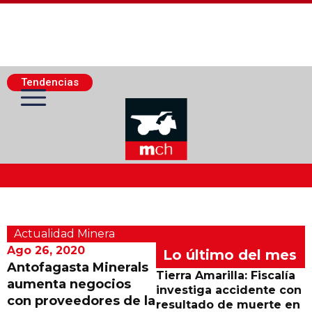
Tendencias
Actualidad Minera
Actualidad Minera
Minería Superficie
Ago 26, 2020
Lo último del mes
Antofagasta Minerals
Tierra Amarilla: Fiscalía
aumenta negocios
Minerí­a Subterránea
investiga accidente con
con proveedores de la
resultado de muerte en