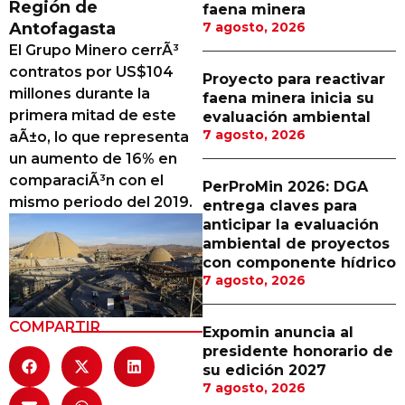
Región de
faena minera
Proveedores
Antofagasta
7 agosto, 2026
El Grupo Minero cerrÃ³
Canal Digital
contratos por US$104
Proyecto para reactivar
Columnas de Opinión
millones durante la
faena minera inicia su
primera mitad de este
evaluación ambiental
Designaciones
7 agosto, 2026
aÃ±o, lo que representa
un aumento de 16% en
Calendario de Eventos
comparaciÃ³n con el
PerProMin 2026: DGA
Revistas Digital
mismo periodo del 2019.
entrega claves para
anticipar la evaluación
Siguenos
ambiental de proyectos
con componente hídrico
7 agosto, 2026
COMPARTIR
Expomin anuncia al
presidente honorario de
su edición 2027
7 agosto, 2026