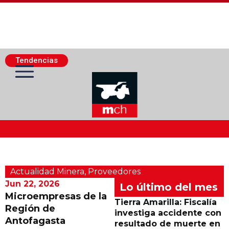
Tendencias
Actualidad Minera
Actualidad Minera
,
Proveedores
Minería Superficie
Jun 22, 2026
Lo último del mes
Microempresas de la
Tierra Amarilla: Fiscalía
Región de
Minerí­a Subterránea
investiga accidente con
Antofagasta
resultado de muerte en