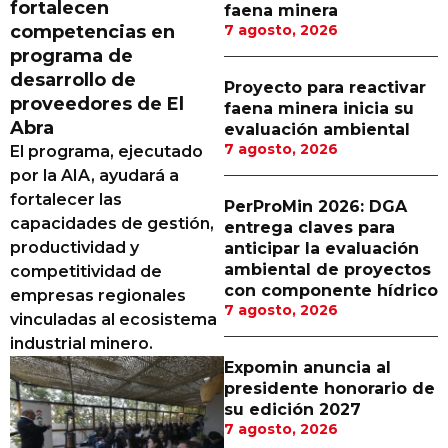
fortalecen
faena minera
Proveedores
competencias en
7 agosto, 2026
programa de
Canal Digital
desarrollo de
Proyecto para reactivar
Columnas de Opinión
proveedores de El
faena minera inicia su
Abra
evaluación ambiental
Designaciones
7 agosto, 2026
El programa, ejecutado
por la AIA, ayudará a
Calendario de Eventos
fortalecer las
PerProMin 2026: DGA
Revistas Digital
capacidades de gestión,
entrega claves para
productividad y
anticipar la evaluación
Siguenos
ambiental de proyectos
competitividad de
con componente hídrico
empresas regionales
7 agosto, 2026
vinculadas al ecosistema
industrial minero.
Expomin anuncia al
presidente honorario de
su edición 2027
7 agosto, 2026