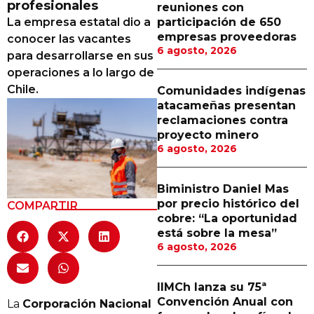
profesionales
reuniones con
Proveedores
La empresa estatal dio a
participación de 650
empresas proveedoras
conocer las vacantes
Canal Digital
6 agosto, 2026
para desarrollarse en sus
Columnas de Opinión
operaciones a lo largo de
Chile.
Comunidades indígenas
Designaciones
atacameñas presentan
reclamaciones contra
Calendario de Eventos
proyecto minero
6 agosto, 2026
Revistas Digital
Siguenos
Biministro Daniel Mas
por precio histórico del
COMPARTIR
cobre: “La oportunidad
está sobre la mesa”
6 agosto, 2026
IIMCh lanza su 75ª
Convención Anual con
La
Corporación Nacional