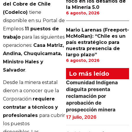
foco en los desafíos de
del Cobre de Chile
la Minería 5.0
(Codelco)
tiene
6 agosto, 2026
disponible en su
Portal de
Empleos
11 puestos de
Mario Larenas (Freeport-
McMoRan): “Chile es un
trabajo
para las siguientes
país estratégico para
operaciones:
Casa Matriz,
nuestra presencia de
Andina, Chuquicamata,
largo plazo”
6 agosto, 2026
Ministro Hales y
Salvador
.
Lo más leído
Comunidad Indígena
Desde la minera estatal
diaguita presenta
dieron a conocer que la
reclamación por
Corporación
requiere
aprobación de
contratar a
técnicos y
prospección minera
profesionales
para cubrir
17 julio, 2026
los puestos
disponibles. Las