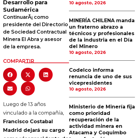
Desarrollo para
10 agosto, 2026
Proveedores
Sudamérica
ContinuarÃ¡ como
Canal Digital
MINERÍA CHILENA manda
presidente del Directorio
un fraterno abrazo a
Columnas de Opinión
de Sociedad Contractual
técnicos y profesionales
Minera El Abra y asesor
de la industria en el Día
Designaciones
del Minero
de la empresa.
10 agosto, 2026
Calendario de Eventos
COMPARTIR
Revistas Digital
Codelco informa
renuncia de uno de sus
Siguenos
vicepresidentes
10 agosto, 2026
Luego de 13 años
Ministerio de Minería fija
vinculado a la compañía,
como prioridad
recuperación de la
Francisco Costabal
actividad minera en
Madrid dejará su cargo
Atacama y Coquimbo