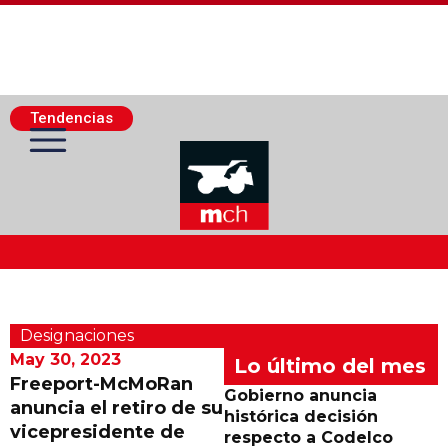
Tendencias
Actualidad Minera
Designaciones
Minería Superficie
May 30, 2023
Lo último del mes
Freeport-McMoRan
Gobierno anuncia
anuncia el retiro de su
Minerí­a Subterránea
histórica decisión
vicepresidente de
respecto a Codelco