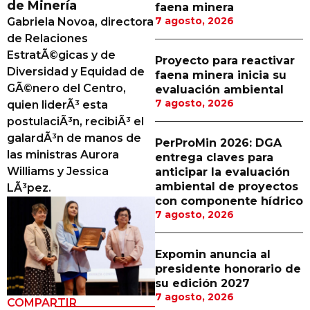
de Minería
faena minera
Proveedores
7 agosto, 2026
Gabriela Novoa, directora
de Relaciones
Canal Digital
EstratÃ©gicas y de
Proyecto para reactivar
Columnas de Opinión
Diversidad y Equidad de
faena minera inicia su
GÃ©nero del Centro,
evaluación ambiental
Designaciones
7 agosto, 2026
quien liderÃ³ esta
postulaciÃ³n, recibiÃ³ el
Calendario de Eventos
galardÃ³n de manos de
PerProMin 2026: DGA
Revistas Digital
las ministras Aurora
entrega claves para
Williams y Jessica
anticipar la evaluación
Siguenos
ambiental de proyectos
LÃ³pez.
con componente hídrico
7 agosto, 2026
Expomin anuncia al
presidente honorario de
su edición 2027
7 agosto, 2026
COMPARTIR