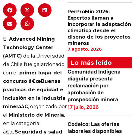
PerProMin 2026:
Expertos llaman a
incorporar la adaptación
climática desde el
diseño de los proyectos
El
Advanced Mining
mineros
Technology Center
7 agosto, 2026
(AMTC)
de la Universidad
Lo más leído
de Chile fue galardonado
Comunidad Indígena
con el
primer lugar del
diaguita presenta
concurso â€œBuenas
reclamación por
prácticas de equidad e
aprobación de
inclusión en la industria
prospección minera
mineraâ€
, organizado por
17 julio, 2026
el
Ministerio de Minería
,
en la categoría
Codelco: Las ofertas
laborales disponibles
â€œ
Seguridad y salud