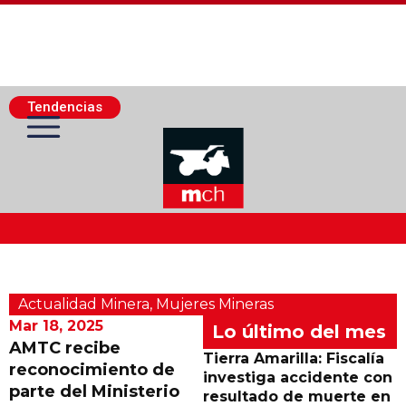
Tendencias
Actualidad Minera
Actualidad Minera
,
Mujeres Mineras
Minería Superficie
Mar 18, 2025
Lo último del mes
AMTC recibe
Tierra Amarilla: Fiscalía
reconocimiento de
Minerí­a Subterránea
investiga accidente con
parte del Ministerio
resultado de muerte en