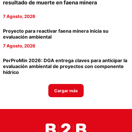
resultado de muerte en faena minera
Proveedores
7 Agosto, 2026
Canal Digital
Columnas de Opinión
Proyecto para reactivar faena minera inicia su
evaluación ambiental
Designaciones
7 Agosto, 2026
Calendario de Eventos
PerProMin 2026: DGA entrega claves para anticipar la
Revistas Digital
evaluación ambiental de proyectos con componente
hídrico
Siguenos
Cargar más