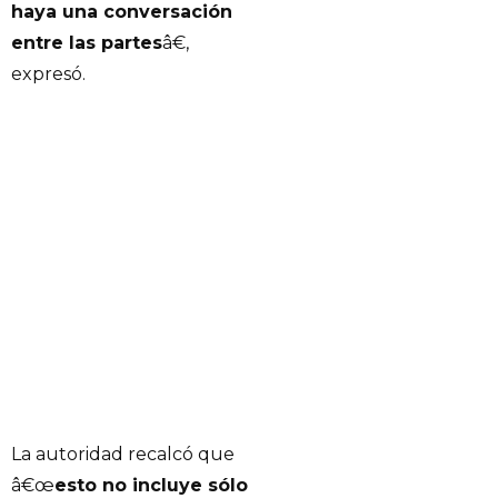
haya una conversación
entre las partes
â€,
expresó.
La autoridad recalcó que
â€œ
esto no incluye sólo