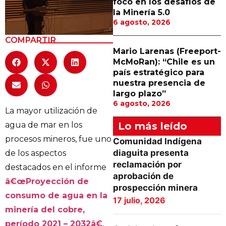
foco en los desafíos de
la Minería 5.0
6 agosto, 2026
COMPARTIR
Mario Larenas (Freeport-
McMoRan): “Chile es un
país estratégico para
nuestra presencia de
largo plazo”
6 agosto, 2026
La mayor utilización de
agua de mar en los
Lo más leído
procesos mineros, fue uno
Comunidad Indígena
diaguita presenta
de los aspectos
reclamación por
destacados en el informe
aprobación de
â€œProyección de
prospección minera
consumo de agua en la
17 julio, 2026
minería del cobre,
período 2021 – 2032â€
,