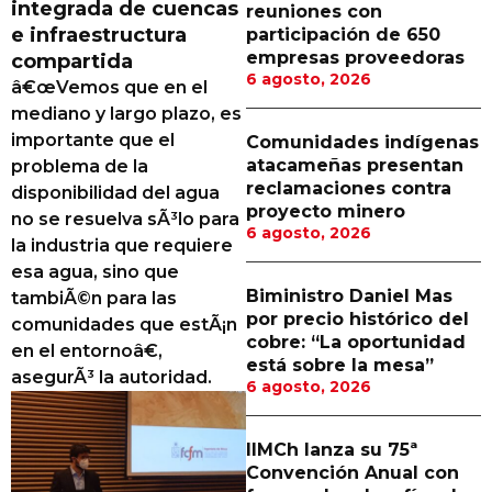
integrada de cuencas
reuniones con
Proveedores
e infraestructura
participación de 650
empresas proveedoras
compartida
Canal Digital
6 agosto, 2026
â€œVemos que en el
Columnas de Opinión
mediano y largo plazo, es
importante que el
Comunidades indígenas
Designaciones
atacameñas presentan
problema de la
reclamaciones contra
disponibilidad del agua
Calendario de Eventos
proyecto minero
no se resuelva sÃ³lo para
6 agosto, 2026
Revistas Digital
la industria que requiere
esa agua, sino que
Siguenos
Biministro Daniel Mas
tambiÃ©n para las
por precio histórico del
comunidades que estÃ¡n
cobre: “La oportunidad
en el entornoâ€,
está sobre la mesa”
asegurÃ³ la autoridad.
6 agosto, 2026
IIMCh lanza su 75ª
Convención Anual con