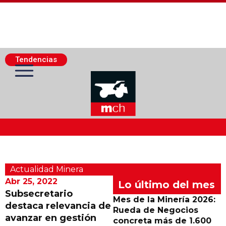
Tendencias
Actualidad Minera
Actualidad Minera
Minería Superficie
Abr 25, 2022
Lo último del mes
Subsecretario
Mes de la Minería 2026:
destaca relevancia de
Minerí­a Subterránea
Rueda de Negocios
avanzar en gestión
concreta más de 1.600