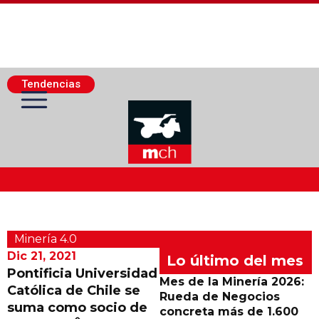
Tendencias
Actualidad Minera
Minerí­a 4.0
Minería Superficie
Dic 21, 2021
Lo último del mes
Pontificia Universidad
Mes de la Minería 2026:
Católica de Chile se
Minerí­a Subterránea
Rueda de Negocios
suma como socio de
concreta más de 1.600