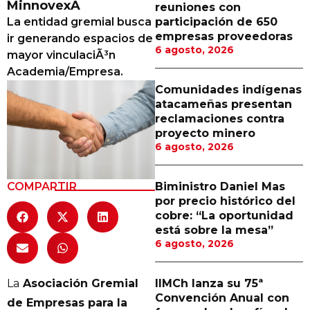
MinnovexÂ
reuniones con
Proveedores
La entidad gremial busca
participación de 650
empresas proveedoras
ir generando espacios de
Canal Digital
6 agosto, 2026
mayor vinculaciÃ³n
Columnas de Opinión
Academia/Empresa.
Comunidades indígenas
Designaciones
atacameñas presentan
reclamaciones contra
Calendario de Eventos
proyecto minero
6 agosto, 2026
Revistas Digital
Siguenos
COMPARTIR
Biministro Daniel Mas
por precio histórico del
cobre: “La oportunidad
está sobre la mesa”
6 agosto, 2026
La
Asociación Gremial
IIMCh lanza su 75ª
Convención Anual con
de Empresas para la