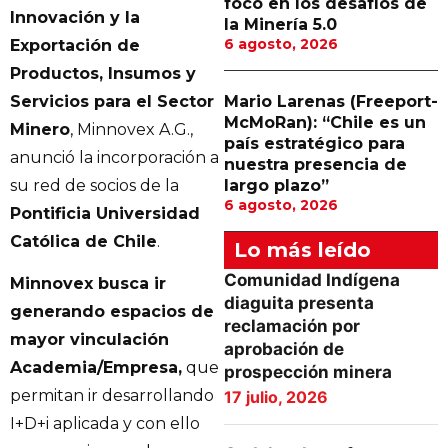
foco en los desafíos de
Innovación y la
la Minería 5.0
6 agosto, 2026
Exportación de
Productos, Insumos y
Servicios para el Sector
Mario Larenas (Freeport-
McMoRan): “Chile es un
Minero
, Minnovex A.G.,
país estratégico para
anunció la incorporación a
nuestra presencia de
su red de socios de la
largo plazo”
6 agosto, 2026
Pontificia Universidad
Católica de Chile
.
Lo más leído
Comunidad Indígena
Minnovex busca ir
diaguita presenta
generando espacios de
reclamación por
mayor vinculación
aprobación de
Academia/Empresa,
que
prospección minera
permitan ir desarrollando
17 julio, 2026
I+D+i aplicada y con ello