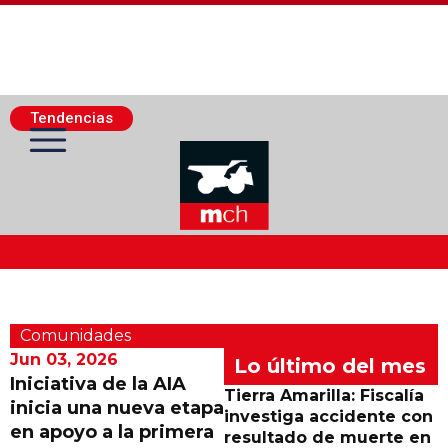
Tendencias
Actualidad Minera
Comunidades
Minería Superficie
Jun 03, 2026
Lo último del mes
Iniciativa de la AIA
Tierra Amarilla: Fiscalía
inicia una nueva etapa
Minerí­a Subterránea
investiga accidente con
en apoyo a la primera
resultado de muerte en