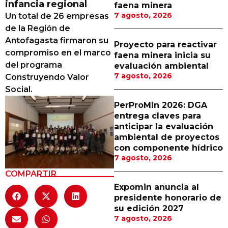
infancia regional
faena minera
Proveedores
7 agosto, 2026
Un total de 26 empresas
de la Región de
Canal Digital
Antofagasta firmaron su
Proyecto para reactivar
Columnas de Opinión
compromiso en el marco
faena minera inicia su
del programa
evaluación ambiental
Designaciones
7 agosto, 2026
Construyendo Valor
Social.
Calendario de Eventos
PerProMin 2026: DGA
Revistas Digital
entrega claves para
anticipar la evaluación
Siguenos
ambiental de proyectos
con componente hídrico
7 agosto, 2026
COMPARTIR
Expomin anuncia al
presidente honorario de
su edición 2027
7 agosto, 2026