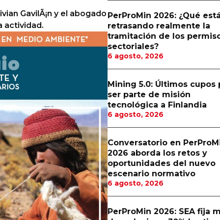
Vivian GavilÃ¡n y el abogado
PerProMin 2026: ¿Qué est
 actividad.
retrasando realmente la
tramitación de los permis
sectoriales?
6 agosto, 2026
Mining 5.0: Últimos cupos 
ser parte de misión
tecnológica a Finlandia
6 agosto, 2026
Conversatorio en PerProM
2026 aborda los retos y
oportunidades del nuevo
escenario normativo
6 agosto, 2026
PerProMin 2026: SEA fija 