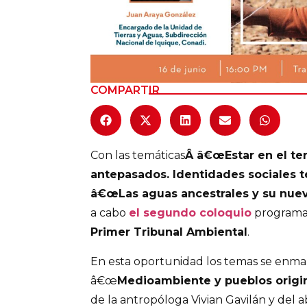
COMPARTIR
Con las temáticas
Â â€œEstar en el terr
antepasados. Identidades sociales te
â€œLas aguas ancestrales y su nuev
a cabo
el segundo coloquio
programad
Primer Tribunal Ambiental
.
En esta oportunidad los temas se enma
â€œ
Medioambiente y pueblos origi
de la antropóloga Vivian Gavilán y del 