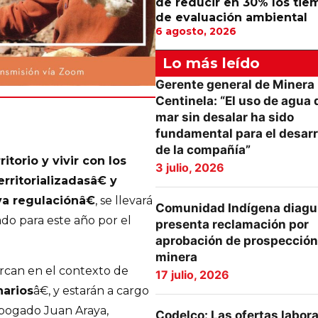
de reducir en 30% los tie
de evaluación ambiental
6 agosto, 2026
Lo más leído
Gerente general de Minera
Centinela: “El uso de agua 
mar sin desalar ha sido
fundamental para el desarr
de la compañía”
itorio y vivir con los
3 julio, 2026
rritorializadasâ€ y
a regulaciónâ€
, se llevará
Comunidad Indígena diagu
o para este año por el
presenta reclamación por
aprobación de prospección
minera
rcan en el contexto de
17 julio, 2026
narios
â€, y estarán a cargo
abogado Juan Araya,
Codelco: Las ofertas labor