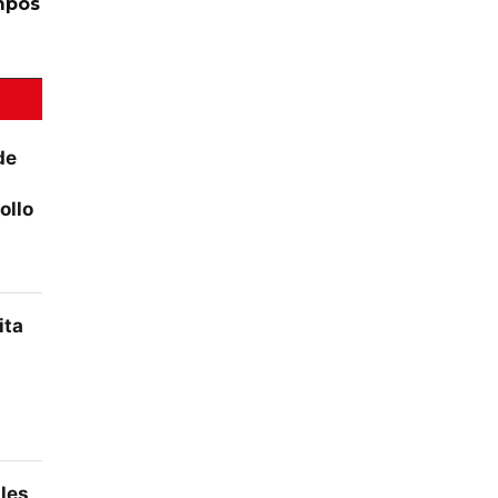
mpos
de
ollo
ita
ales