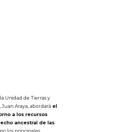
a Unidad de Tierras y
 Juan Araya, abordará
el
orno a los recursos
recho ancestral de las
omo los principales