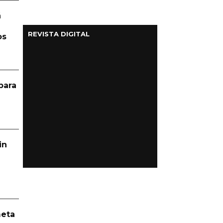
á
REVISTA DIGITAL
os
para
in
meta