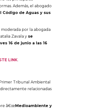
 normas. Además, el abogado
al Código de Aguas y sus
á moderada por la abogada
atalia Zavala y
se
es 16 de junio a las 16
STE LINK
.
 Primer Tribunal Ambiental
 directamente relacionadas
obre â€œ
Medioambiente y