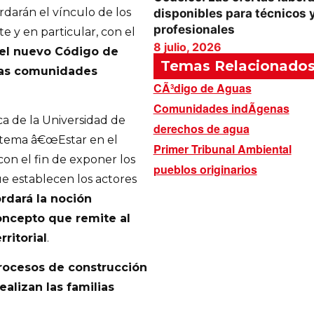
rdarán el vínculo de los
disponibles para técnicos 
profesionales
 y en particular, con el
8 julio, 2026
del nuevo Código de
Temas Relacionado
las comunidades
CÃ³digo de Aguas
Comunidades indÃ­genas
ca de la Universidad de
derechos de agua
el tema â€œEstar en el
Primer Tribunal Ambiental
 con el fin de exponer los
pueblos originarios
e establecen los actores
rdará la noción
oncepto que remite al
ritorial
.
rocesos de construcción
ealizan las familias