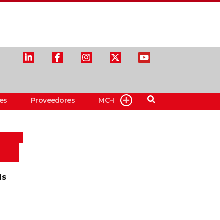
es
Proveedores
MCH
ís