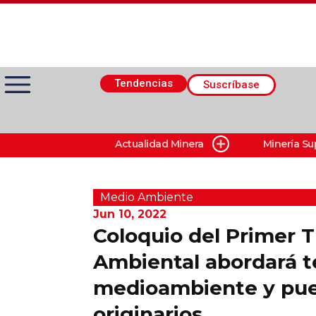
Tendencias
Suscríbase
Actualidad Minera
Minería Su
Actualidad Minera
Minería Superficie
Medio Ambiente
Jun 10, 2022
Coloquio del Primer T
Minerí­a Subterránea
Ambiental abordará t
medioambiente y pue
Proveedores
originarios
Canal Digital