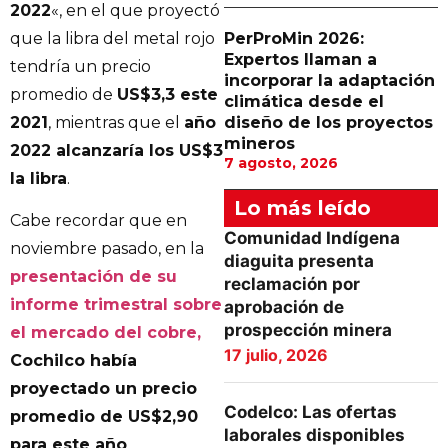
2022
«, en el que proyectó
que la libra del metal rojo
PerProMin 2026:
Expertos llaman a
tendría un precio
incorporar la adaptación
promedio de
US$3,3 este
climática desde el
2021
, mientras que el
año
diseño de los proyectos
mineros
2022 alcanzaría los US$3
7 agosto, 2026
la libra
.
Lo más leído
Cabe recordar que en
Comunidad Indígena
noviembre pasado, en la
diaguita presenta
presentación de su
reclamación por
informe trimestral sobre
aprobación de
prospección minera
el mercado del cobre,
17 julio, 2026
Cochilco había
proyectado un precio
Codelco: Las ofertas
promedio de US$2,90
laborales disponibles
para este año
.