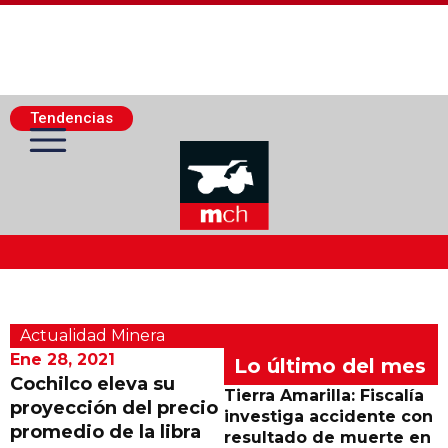
Tendencias
Actualidad Minera
Actualidad Minera
Minería Superficie
Ene 28, 2021
Lo último del mes
Cochilco eleva su
Tierra Amarilla: Fiscalía
proyección del precio
Minerí­a Subterránea
investiga accidente con
promedio de la libra
resultado de muerte en