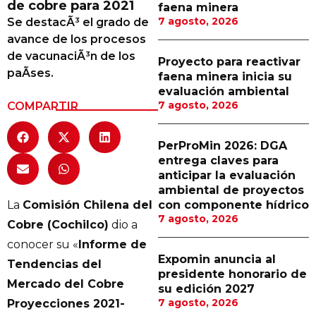
de cobre para 2021
faena minera
Proveedores
7 agosto, 2026
Se destacÃ³ el grado de
avance de los procesos
Canal Digital
de vacunaciÃ³n de los
Proyecto para reactivar
Columnas de Opinión
paÃ­ses.
faena minera inicia su
evaluación ambiental
Designaciones
7 agosto, 2026
COMPARTIR
Calendario de Eventos
PerProMin 2026: DGA
Revistas Digital
entrega claves para
anticipar la evaluación
Siguenos
ambiental de proyectos
La
Comisión Chilena del
con componente hídrico
7 agosto, 2026
Cobre (Cochilco)
dio a
conocer su «
Informe de
Expomin anuncia al
Tendencias del
presidente honorario de
Mercado del Cobre
su edición 2027
7 agosto, 2026
Proyecciones 2021-