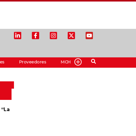
es
Proveedores
MCH
 “La