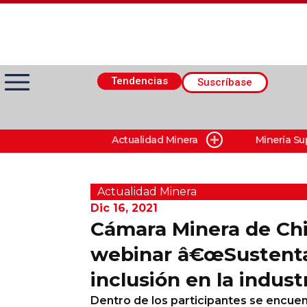
Tendencias
Suscríbase
Actualidad Minera
Minería Su
Actualidad Minera
Minería Superficie
Actualidad Minera
Dic 16, 2021
Cámara Minera de Chil
Minerí­a Subterránea
webinar â€œSustenta
inclusión en la indust
Proveedores
Dentro de los participantes se encue
Canal Digital