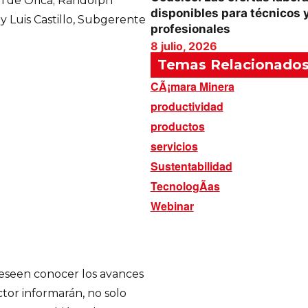
 de Orica; Randolph
disponibles para técnicos 
 Luis Castillo, Subgerente
profesionales
8 julio, 2026
Temas Relacionado
CÃ¡mara Minera
productividad
productos
servicios
Sustentabilidad
TecnologÃ­as
Webinar
deseen conocer los avances
tor informarán, no solo