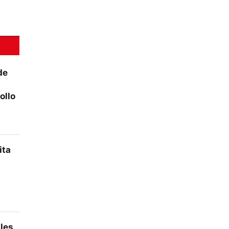
de
ollo
ita
ales