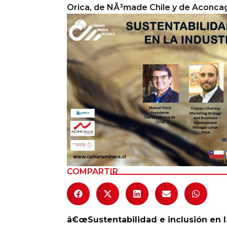
Orica, de NÃ³made Chile y de Aconcag
Columnas de Opinión
Designaciones
Calendario de Eventos
Revistas Digital
Siguenos
COMPARTIR
â€œSustentabilidad e inclusión en l