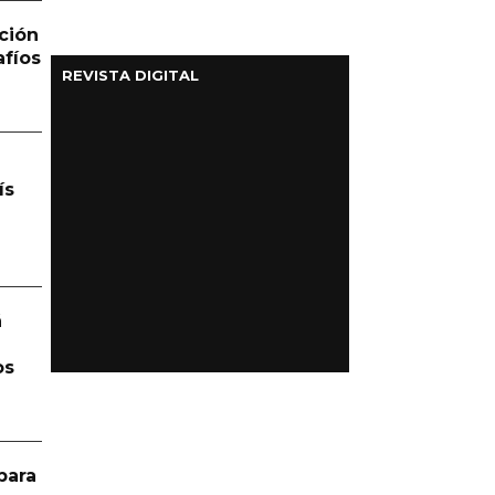
ción
afíos
REVISTA DIGITAL
ís
á
os
para