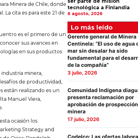
ser parte de misión
mara Minera de Chile, donde
tecnológica a Finlandia
 La cita es para este 21 de
6 agosto, 2026
Lo más leído
uentro es el primero de un
Gerente general de Minera
a conocer sus avances en
Centinela: “El uso de agua 
mar sin desalar ha sido
nologías en sus productos
fundamental para el desarr
de la compañía”
3 julio, 2026
industria minera,
esafíos de productividad,
Comunidad Indígena diagu
s están realizando es un
presenta reclamación por
lta Manuel Viera,
aprobación de prospección
e.
minera
17 julio, 2026
sta ocasión los
 Marketing Strategy and
Codelco: Las ofertas labor