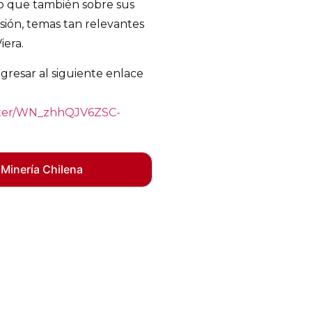
ino que también sobre sus
sión, temas tan relevantes
iera.
gresar al siguiente enlace
ister/WN_zhhQJV6ZSC-
 Minería Chilena