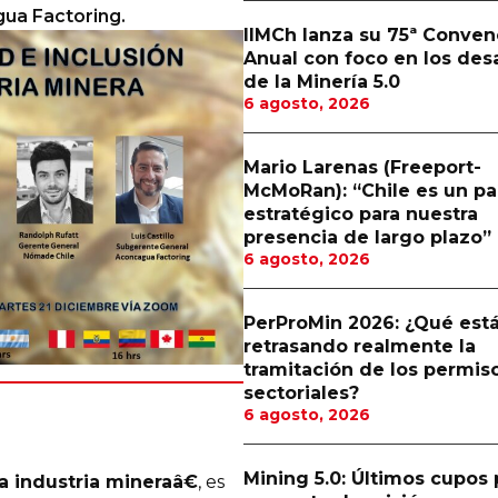
ua Factoring.
IIMCh lanza su 75ª Conven
Anual con foco en los des
de la Minería 5.0
6 agosto, 2026
Mario Larenas (Freeport-
McMoRan): “Chile es un pa
estratégico para nuestra
presencia de largo plazo”
6 agosto, 2026
PerProMin 2026: ¿Qué est
retrasando realmente la
tramitación de los permis
sectoriales?
6 agosto, 2026
Mining 5.0: Últimos cupos 
a industria mineraâ€
, es