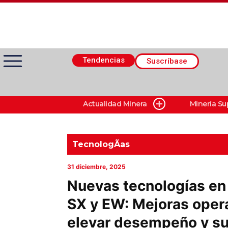
Tendencias
Suscríbase
Actualidad Minera
Minería Su
Actualidad Minera
Minería Superficie
TecnologÃ­as
31 diciembre, 2025
Minerí­a Subterránea
Nuevas tecnologías en
SX y EW: Mejoras oper
Proveedores
elevar desempeño y su
Canal Digital