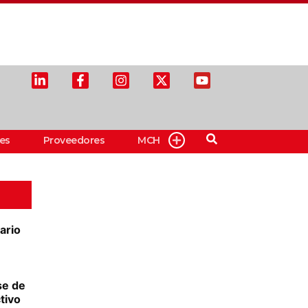
es
Proveedores
MCH
ario
se de
tivo