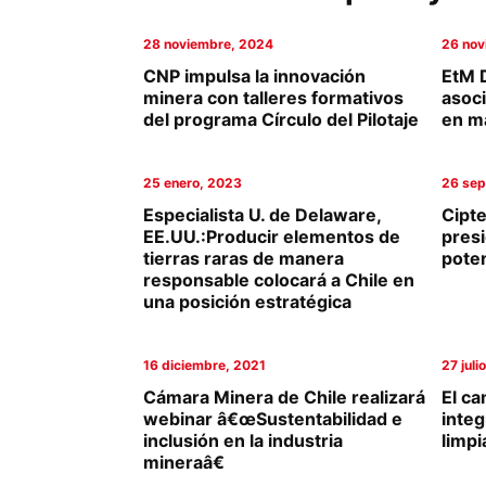
Columnas de Opinión
28 noviembre, 2024
26 nov
CNP impulsa la innovación
EtM 
Designaciones
minera con talleres formativos
asoc
del programa Círculo del Pilotaje
en m
Calendario de Eventos
Revistas Digital
25 enero, 2023
26 sep
Especialista U. de Delaware,
Cipt
Siguenos
EE.UU.:Producir elementos de
pres
tierras raras de manera
poten
responsable colocará a Chile en
una posición estratégica
16 diciembre, 2021
27 juli
Cámara Minera de Chile realizará
El ca
webinar â€œSustentabilidad e
integ
inclusión en la industria
limpi
mineraâ€