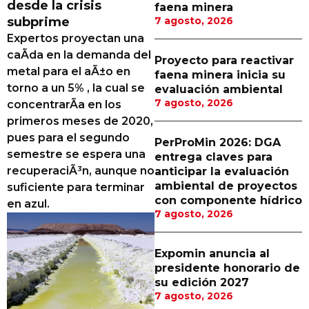
desde la crisis
faena minera
Proveedores
subprime
7 agosto, 2026
Expertos proyectan una
Canal Digital
caÃ­da en la demanda del
Proyecto para reactivar
Columnas de Opinión
metal para el aÃ±o en
faena minera inicia su
torno a un 5% , la cual se
evaluación ambiental
Designaciones
7 agosto, 2026
concentrarÃ­a en los
primeros meses de 2020,
Calendario de Eventos
pues para el segundo
PerProMin 2026: DGA
Revistas Digital
semestre se espera una
entrega claves para
recuperaciÃ³n, aunque no
anticipar la evaluación
Siguenos
ambiental de proyectos
suficiente para terminar
con componente hídrico
en azul.
7 agosto, 2026
Expomin anuncia al
presidente honorario de
su edición 2027
7 agosto, 2026