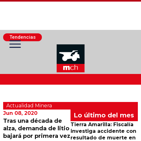
Tendencias
Actualidad Minera
Actualidad Minera
Minería Superficie
Jun 08, 2020
Lo último del mes
Tras una década de
Tierra Amarilla: Fiscalía
alza, demanda de litio
Minerí­a Subterránea
investiga accidente con
bajará por primera vez
resultado de muerte en