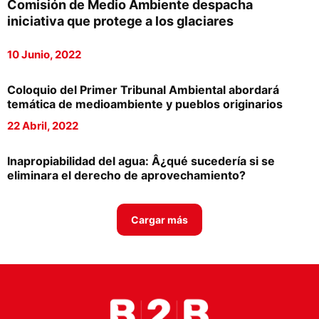
Comisión de Medio Ambiente despacha
Proveedores
iniciativa que protege a los glaciares
Canal Digital
10 Junio, 2022
Columnas de Opinión
Coloquio del Primer Tribunal Ambiental abordará
Designaciones
temática de medioambiente y pueblos originarios
22 Abril, 2022
Calendario de Eventos
Revistas Digital
Inapropiabilidad del agua: Â¿qué sucedería si se
eliminara el derecho de aprovechamiento?
Siguenos
Cargar más