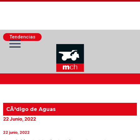
Tendencias
Actualidad Minera
Minería Superficie
CÃ³digo de Aguas
22 Junio, 2022
Minerí­a Subterránea
22 junio, 2022