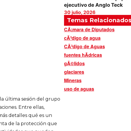
ejecutivo de Anglo Teck
30 julio, 2026
Temas Relacionado
CÃ¡mara de Diputados
cÃ³digo de agua
CÃ³digo de Aguas
fuentes hÃ­dricas
gÃ©lidos
glaciares
Mineras
uso de aguas
la última sesión del grupo
ciones. Entre ellas,
más detalles qué es un
enta de la protección que