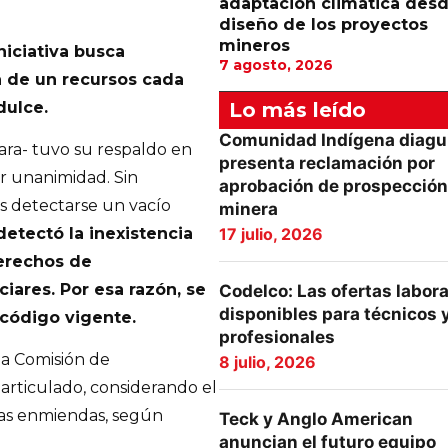
adaptación climática desd
diseño de los proyectos
mineros
iniciativa busca
7 agosto, 2026
n de un recursos cada
dulce.
Lo más leído
Comunidad Indígena diagu
ara- tuvo su respaldo en
presenta reclamación por
or unanimidad. Sin
aprobación de prospección
as detectarse un vacío
minera
detectó la inexistencia
17 julio, 2026
derechos de
ares. Por esa razón, se
Codelco: Las ofertas labor
disponibles para técnicos 
 código vigente.
profesionales
la Comisión de
8 julio, 2026
articulado, considerando el
ras enmiendas, según
Teck y Anglo American
anuncian el futuro equipo