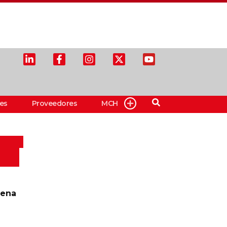
es
Proveedores
MCH
aena