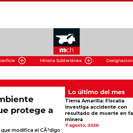
perficie
Minería Subterránea
Designacion
Lo último del mes
mbiente
Tierra Amarilla: Fiscalía
investiga accidente con
ue protege a
resultado de muerte en f
minera
7 agosto, 2026
o que modifica el CÃ³digo