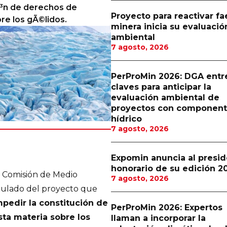
Ã³n de derechos de
Proyecto para reactivar f
re los gÃ©lidos.
minera inicia su evaluació
ambiental
7 agosto, 2026
PerProMin 2026: DGA entr
claves para anticipar la
evaluación ambiental de
proyectos con componen
hídrico
7 agosto, 2026
Expomin anuncia al presi
honorario de su edición 2
 Comisión de Medio
7 agosto, 2026
iculado del proyecto que
pedir la constitución de
PerProMin 2026: Expertos
ta materia sobre los
llaman a incorporar la