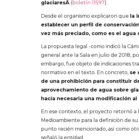
glaciaresÂ
(
boletín 11597
).
Desde el organismo explicaron que
la 
establecer un perfil de conservació
vez más preciado, como es el agua 
La propuesta legal -como indicó la Cám
general ante la Sala en julio de 2018, p
embargo, fue objeto de indicaciones tr
normativo en el texto. En concreto,
se 
de una prohibición para constituir 
aprovechamiento de agua sobre glaci
hacía necesaria una modificación al
En ese contexto, el proyecto retornó a 
Medioambiente para la definición de su 
punto recién mencionado, así como ot
señaló la entidad.