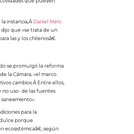
 actividades que pueden
la instancia,Â
Daniel Melo
, dijo que «se trata de un
a las y los chilenosâ€.
do se promulgó la reforma
de la Cámara, «el marco
tivos cambios.Â Entre ellos,
y no uso- de las fuentes
y saneamiento».
diciones para la
a dulce porque
 ecosistémicaâ€, según