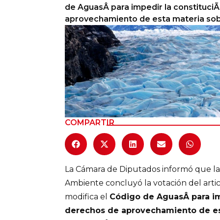
de AguasÂ para impedir la constituci
Columnas de Opinión
aprovechamiento de esta materia sob
Designaciones
Calendario de Eventos
Revistas Digital
Siguenos
COMPARTIR
La Cámara de Diputados informó que la
Ambiente concluyó la votación del art
modifica el
Código de AguasÂ para im
derechos de aprovechamiento de es