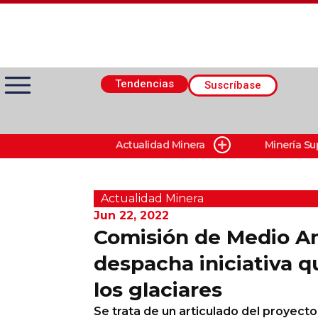
Tendencias
Suscríbase
Actualidad Minera
Minería Su
Actualidad Minera
Minería Superficie
Actualidad Minera
Jun 22, 2022
Comisión de Medio A
Minerí­a Subterránea
despacha iniciativa q
los glaciares
Proveedores
Se trata de un articulado del proyect
Canal Digital