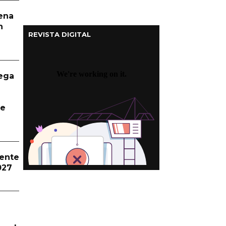
aena
n
REVISTA DIGITAL
ega
te
dente
027