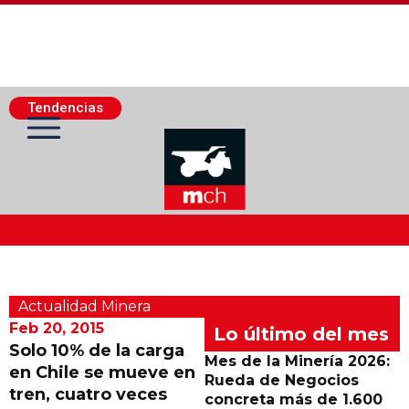
Tendencias
Actualidad Minera
Actualidad Minera
Minería Superficie
Feb 20, 2015
Lo último del mes
Solo 10% de la carga
Mes de la Minería 2026:
en Chile se mueve en
Minerí­a Subterránea
Rueda de Negocios
tren, cuatro veces
concreta más de 1.600