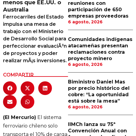
menos que EE.UU. o
reuniones con
Proveedores
Australia
participación de 650
empresas proveedoras
Ferrocarriles del Estado
Canal Digital
6 agosto, 2026
impulsa una mesa de
Columnas de Opinión
trabajo con el Ministerio
de Desarrollo Social para
Comunidades indígenas
Designaciones
atacameñas presentan
perfeccionar evaluaciÃ³n
reclamaciones contra
de proyectos y poder
Calendario de Eventos
proyecto minero
realizar mÃ¡s inversiones.
6 agosto, 2026
Revistas Digital
COMPARTIR
Siguenos
Biministro Daniel Mas
por precio histórico del
cobre: “La oportunidad
está sobre la mesa”
6 agosto, 2026
(El Mercurio)
El sistema
IIMCh lanza su 75ª
ferroviario chileno solo
Convención Anual con
transporta el 10% de carga