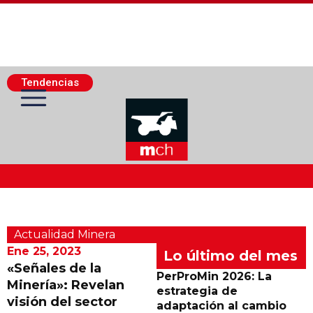
Tendencias
Actualidad Minera
Actualidad Minera
Minería Superficie
Ene 25, 2023
Lo último del mes
«Señales de la
PerProMin 2026: La
Minería»: Revelan
Minerí­a Subterránea
estrategia de
visión del sector
adaptación al cambio