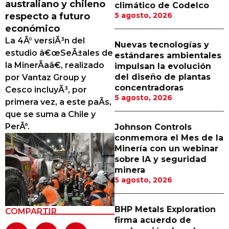
australiano y chileno
climático de Codelco
Proveedores
respecto a futuro
5 agosto, 2026
económico
Canal Digital
La 4Â° versiÃ³n del
Nuevas tecnologías y
Columnas de Opinión
estudio â€œSeÃ±ales de
estándares ambientales
la MinerÃ­aâ€, realizado
impulsan la evolución
Designaciones
del diseño de plantas
por Vantaz Group y
concentradoras
Cesco incluyÃ³, por
Calendario de Eventos
5 agosto, 2026
primera vez, a este paÃ­s,
Revistas Digital
que se suma a Chile y
PerÃº.
Johnson Controls
Siguenos
conmemora el Mes de la
Minería con un webinar
sobre IA y seguridad
minera
5 agosto, 2026
BHP Metals Exploration
COMPARTIR
firma acuerdo de