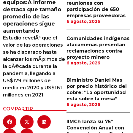
equipos:Â Informe
reuniones con
Proveedores
destaca que tamaño
participación de 650
empresas proveedoras
promedio de las
Canal Digital
6 agosto, 2026
operaciones sigue
Columnas de Opinión
aumentando
Estudio revelÃ³ que el
Comunidades indígenas
Designaciones
atacameñas presentan
valor de las operaciones
reclamaciones contra
se ha disparado hasta
Calendario de Eventos
proyecto minero
alcanzar los mÃ¡ximos de
6 agosto, 2026
Revistas Digital
la dÃ©cada durante la
pandemia, llegando a
Siguenos
Biministro Daniel Mas
US$179 millones de
por precio histórico del
media en 2020 y US$161
cobre: “La oportunidad
millones en 2021.
está sobre la mesa”
6 agosto, 2026
COMPARTIR
IIMCh lanza su 75ª
Convención Anual con