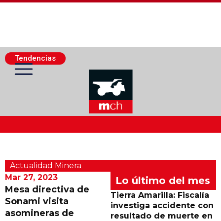
Tendencias
Actualidad Minera
Actualidad Minera
Minería Superficie
Mar 27, 2023
Lo último del mes
Mesa directiva de
Tierra Amarilla: Fiscalía
Sonami visita
Minerí­a Subterránea
investiga accidente con
asomineras de
resultado de muerte en