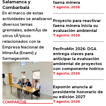
Salamanca y
faena minera
Proveedores
Combarbalá
7 agosto, 2026
En el marco de estas
Canal Digital
actividades se analizaron
Proyecto para reactivar
Columnas de Opinión
diversos temas
faena minera inicia su
gremiales, ademÃ¡s de
evaluación ambiental
Designaciones
7 agosto, 2026
otros tÃ³picos
relacionados con la
Calendario de Eventos
Empresa Nacional de
PerProMin 2026: DGA
Revistas Digital
MinerÃ­a (Enami) y
entrega claves para
Sernageomin.
anticipar la evaluación
Siguenos
ambiental de proyectos
con componente hídrico
7 agosto, 2026
Expomin anuncia al
presidente honorario de
su edición 2027
7 agosto, 2026
COMPARTIR