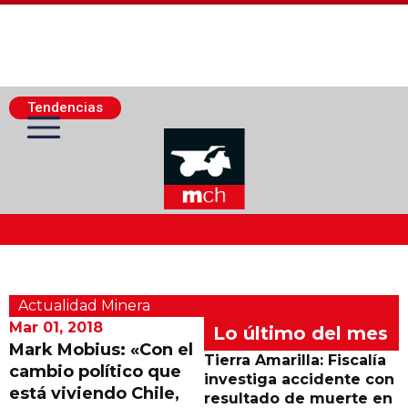
Tendencias
Actualidad Minera
Actualidad Minera
Minería Superficie
Mar 01, 2018
Lo último del mes
Mark Mobius: «Con el
Tierra Amarilla: Fiscalía
cambio político que
Minerí­a Subterránea
investiga accidente con
está viviendo Chile,
resultado de muerte en