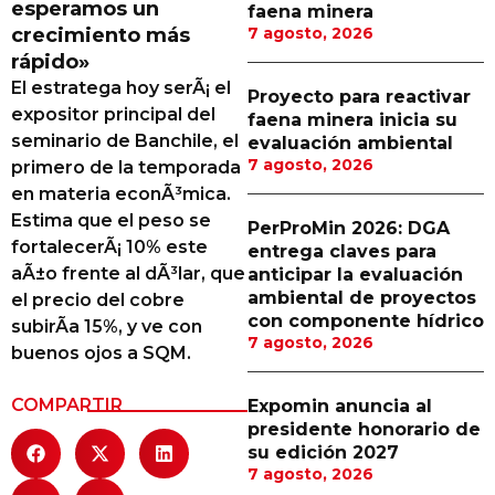
esperamos un
faena minera
Proveedores
crecimiento más
7 agosto, 2026
rápido»
Canal Digital
El estratega hoy serÃ¡ el
Proyecto para reactivar
Columnas de Opinión
expositor principal del
faena minera inicia su
seminario de Banchile, el
evaluación ambiental
Designaciones
7 agosto, 2026
primero de la temporada
en materia econÃ³mica.
Calendario de Eventos
Estima que el peso se
PerProMin 2026: DGA
Revistas Digital
fortalecerÃ¡ 10% este
entrega claves para
aÃ±o frente al dÃ³lar, que
anticipar la evaluación
Siguenos
ambiental de proyectos
el precio del cobre
con componente hídrico
subirÃ­a 15%, y ve con
7 agosto, 2026
buenos ojos a SQM.
COMPARTIR
Expomin anuncia al
presidente honorario de
su edición 2027
7 agosto, 2026