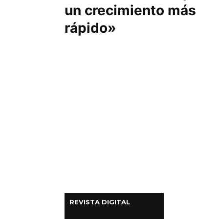
un crecimiento más
Columnas de Opinión
rápido»
Designaciones
Calendario de Eventos
Revistas Digital
Siguenos
REVISTA DIGITAL