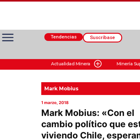
Tendencias
Suscríbase
Actualidad Minera
Minería Su
Actualidad Minera
Minería Superficie
Mark Mobius
1 marzo, 2018
Minerí­a Subterránea
Mark Mobius: «Con el
cambio político que es
Proveedores
viviendo Chile, esper
Canal Digital