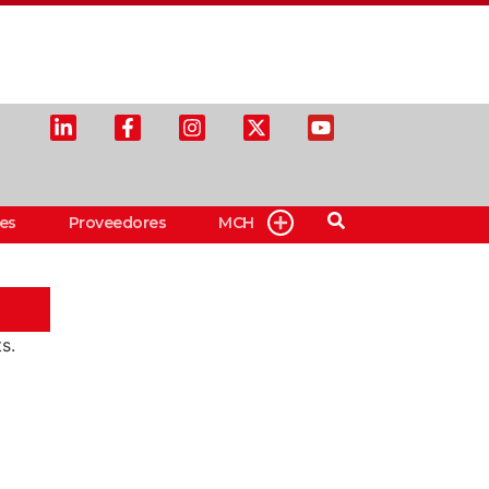
es
Proveedores
MCH
s.