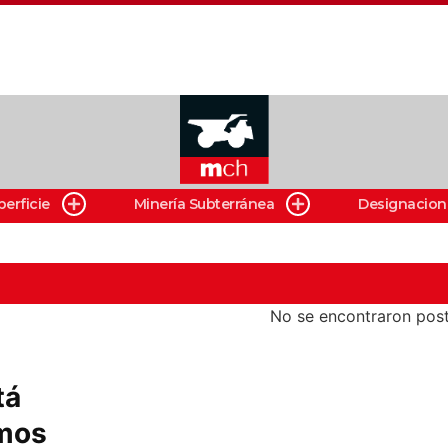
perficie
Minería Subterránea
Designacion
No se encontraron post
tá
amos