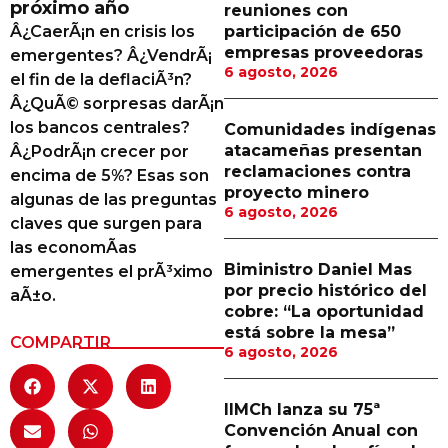
próximo año
reuniones con
Proveedores
Â¿CaerÃ¡n en crisis los
participación de 650
empresas proveedoras
emergentes? Â¿VendrÃ¡
Canal Digital
6 agosto, 2026
el fin de la deflaciÃ³n?
Columnas de Opinión
Â¿QuÃ© sorpresas darÃ¡n
los bancos centrales?
Comunidades indígenas
Designaciones
atacameñas presentan
Â¿PodrÃ¡n crecer por
reclamaciones contra
encima de 5%? Esas son
Calendario de Eventos
proyecto minero
algunas de las preguntas
6 agosto, 2026
Revistas Digital
claves que surgen para
las economÃ­as
Siguenos
Biministro Daniel Mas
emergentes el prÃ³ximo
por precio histórico del
aÃ±o.
cobre: “La oportunidad
está sobre la mesa”
COMPARTIR
6 agosto, 2026
IIMCh lanza su 75ª
Convención Anual con