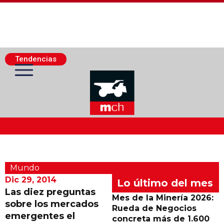
Tendencias
Actualidad Minera
Mundo
Minería Superficie
Dic 29, 2014
Lo último del mes
Las diez preguntas
Mes de la Minería 2026:
sobre los mercados
Minerí­a Subterránea
Rueda de Negocios
emergentes el
concreta más de 1.600