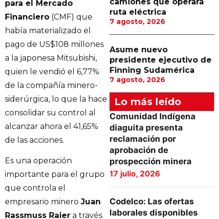
camiones que operará
para el Mercado
ruta eléctrica
Financiero
(CMF) que
7 agosto, 2026
había materializado el
pago de US$108 millones
Asume nuevo
a la japonesa Mitsubishi,
presidente ejecutivo de
Finning Sudamérica
quien le vendió el 6,77%
7 agosto, 2026
de la compañía minero-
siderúrgica, lo que la hace
Lo más leído
consolidar su control al
Comunidad Indígena
alcanzar ahora el 41,65%
diaguita presenta
reclamación por
de las acciones.
aprobación de
Es una operación
prospección minera
17 julio, 2026
importante para el grupo
que controla el
Codelco: Las ofertas
empresario minero
Juan
laborales disponibles
Rassmuss Raier
a través