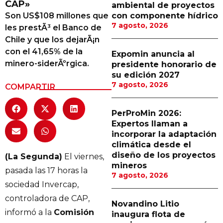
CAP»
ambiental de proyectos
Proveedores
Son US$108 millones que
con componente hídrico
7 agosto, 2026
les prestÃ³ el Banco de
Canal Digital
Chile y que los dejarÃ¡n
Columnas de Opinión
con el 41,65% de la
Expomin anuncia al
minero-siderÃºrgica.
presidente honorario de
Designaciones
su edición 2027
7 agosto, 2026
COMPARTIR
Calendario de Eventos
Revistas Digital
PerProMin 2026:
Expertos llaman a
Siguenos
incorporar la adaptación
climática desde el
diseño de los proyectos
(La Segunda)
El viernes,
mineros
pasada las 17 horas la
7 agosto, 2026
sociedad Invercap,
controladora de CAP,
Novandino Litio
informó a la
Comisión
inaugura flota de