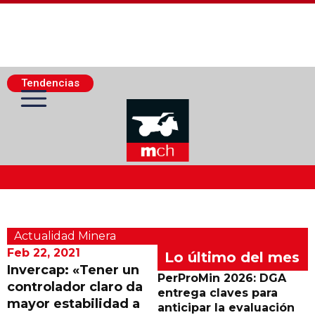
Tendencias
Actualidad Minera
Actualidad Minera
Minería Superficie
Feb 22, 2021
Lo último del mes
Invercap: «Tener un
PerProMin 2026: DGA
controlador claro da
Minerí­a Subterránea
entrega claves para
mayor estabilidad a
anticipar la evaluación