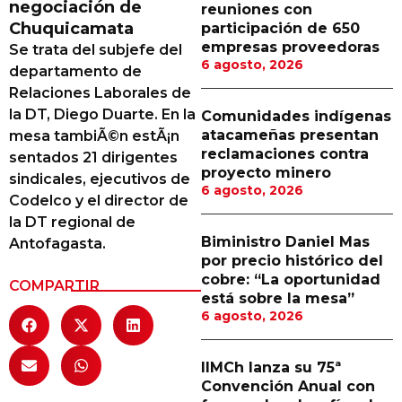
negociación de
reuniones con
Proveedores
Chuquicamata
participación de 650
empresas proveedoras
Se trata del subjefe del
Canal Digital
6 agosto, 2026
departamento de
Columnas de Opinión
Relaciones Laborales de
la DT, Diego Duarte. En la
Comunidades indígenas
Designaciones
atacameñas presentan
mesa tambiÃ©n estÃ¡n
reclamaciones contra
sentados 21 dirigentes
Calendario de Eventos
proyecto minero
sindicales, ejecutivos de
6 agosto, 2026
Revistas Digital
Codelco y el director de
la DT regional de
Siguenos
Biministro Daniel Mas
Antofagasta.
por precio histórico del
cobre: “La oportunidad
COMPARTIR
está sobre la mesa”
6 agosto, 2026
IIMCh lanza su 75ª
Convención Anual con