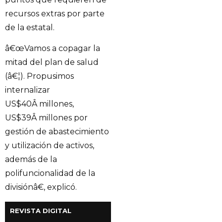
recursos extras por parte
de la estatal.
â€œVamos a copagar la
mitad del plan de salud
(â€¦). Propusimos
internalizar
US
$40
Â millones,
US
$39
Â millones por
gestión de abastecimiento
y utilización de activos,
además de la
polifuncionalidad de la
divisiónâ€, explicó.
REVISTA DIGITAL