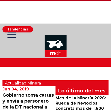
Tendencias
Actualidad Minera
Actualidad Minera
Minería Superficie
Jun 04, 2019
Lo último del mes
Gobierno toma cartas
Mes de la Minería 2026:
y envía a personero
Minerí­a Subterránea
Rueda de Negocios
de la DT nacional a
concreta más de 1.600