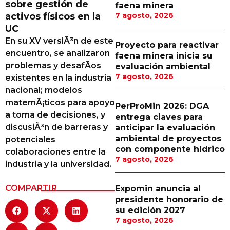
sobre gestión de
faena minera
Proveedores
activos físicos en la
7 agosto, 2026
UC
Canal Digital
En su XV versiÃ³n de este
Proyecto para reactivar
Columnas de Opinión
encuentro, se analizaron
faena minera inicia su
problemas y desafÃ­os
evaluación ambiental
Designaciones
7 agosto, 2026
existentes en la industria
nacional; modelos
Calendario de Eventos
matemÃ¡ticos para apoyo
PerProMin 2026: DGA
Revistas Digital
a toma de decisiones, y
entrega claves para
discusiÃ³n de barreras y
anticipar la evaluación
Siguenos
ambiental de proyectos
potenciales
con componente hídrico
colaboraciones entre la
7 agosto, 2026
industria y la universidad.
COMPARTIR
Expomin anuncia al
presidente honorario de
su edición 2027
7 agosto, 2026