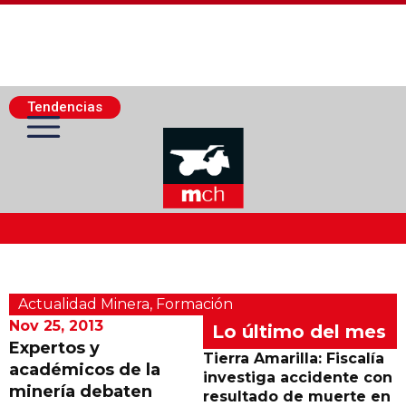
Tendencias
Actualidad Minera
Actualidad Minera
,
Formación
Minería Superficie
Nov 25, 2013
Lo último del mes
Expertos y
Tierra Amarilla: Fiscalía
académicos de la
Minerí­a Subterránea
investiga accidente con
minería debaten
resultado de muerte en