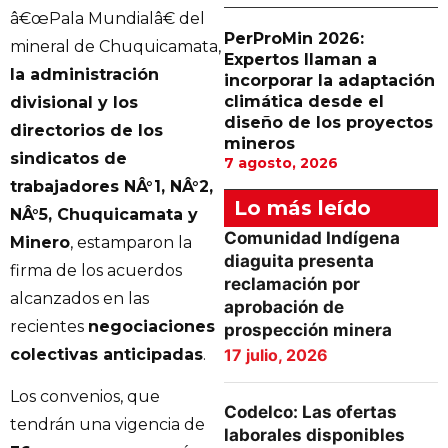
â€œPala Mundialâ€ del
PerProMin 2026:
mineral de Chuquicamata,
Expertos llaman a
la administración
incorporar la adaptación
climática desde el
divisional y los
diseño de los proyectos
directorios de los
mineros
sindicatos de
7 agosto, 2026
trabajadores NÂ°1, NÂ°2,
Lo más leído
NÂ°5, Chuquicamata y
Comunidad Indígena
Minero
, estamparon la
diaguita presenta
firma de los acuerdos
reclamación por
alcanzados en las
aprobación de
recientes
negociaciones
prospección minera
colectivas anticipadas
.
17 julio, 2026
Los convenios, que
Codelco: Las ofertas
tendrán una vigencia de
laborales disponibles