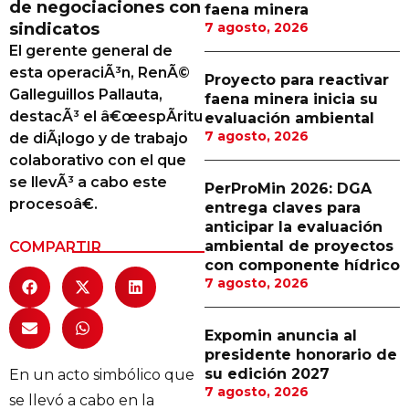
de negociaciones con
faena minera
Proveedores
sindicatos
7 agosto, 2026
El gerente general de
Canal Digital
esta operaciÃ³n, RenÃ©
Proyecto para reactivar
Columnas de Opinión
Galleguillos Pallauta,
faena minera inicia su
destacÃ³ el â€œespÃ­ritu
evaluación ambiental
Designaciones
7 agosto, 2026
de diÃ¡logo y de trabajo
colaborativo con el que
Calendario de Eventos
se llevÃ³ a cabo este
PerProMin 2026: DGA
Revistas Digital
procesoâ€.
entrega claves para
anticipar la evaluación
Siguenos
ambiental de proyectos
COMPARTIR
con componente hídrico
7 agosto, 2026
Expomin anuncia al
presidente honorario de
su edición 2027
En un acto simbólico que
7 agosto, 2026
se llevó a cabo en la