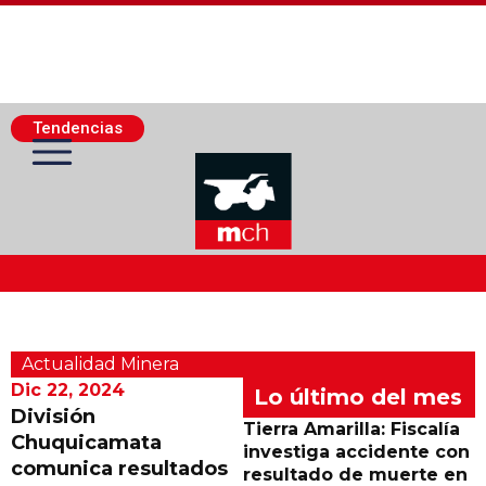
Tendencias
Actualidad Minera
Actualidad Minera
Minería Superficie
Dic 22, 2024
Lo último del mes
División
Tierra Amarilla: Fiscalía
Chuquicamata
Minerí­a Subterránea
investiga accidente con
comunica resultados
resultado de muerte en