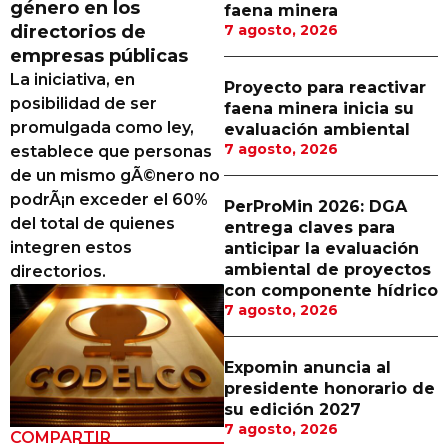
género en los
faena minera
Proveedores
directorios de
7 agosto, 2026
empresas públicas
Canal Digital
La iniciativa, en
Proyecto para reactivar
Columnas de Opinión
posibilidad de ser
faena minera inicia su
promulgada como ley,
evaluación ambiental
Designaciones
7 agosto, 2026
establece que personas
de un mismo gÃ©nero no
Calendario de Eventos
podrÃ¡n exceder el 60%
PerProMin 2026: DGA
Revistas Digital
del total de quienes
entrega claves para
integren estos
anticipar la evaluación
Siguenos
ambiental de proyectos
directorios.
con componente hídrico
7 agosto, 2026
Expomin anuncia al
presidente honorario de
su edición 2027
7 agosto, 2026
COMPARTIR