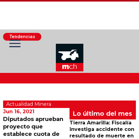
Tendencias
Actualidad Minera
Actualidad Minera
Minería Superficie
Jun 16, 2021
Lo último del mes
Diputados aprueban
Tierra Amarilla: Fiscalía
proyecto que
Minerí­a Subterránea
investiga accidente con
establece cuota de
resultado de muerte en