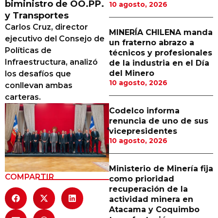
biministro de OO.PP.
10 agosto, 2026
Proveedores
y Transportes
Carlos Cruz, director
Canal Digital
MINERÍA CHILENA manda
ejecutivo del Consejo de
un fraterno abrazo a
Columnas de Opinión
Políticas de
técnicos y profesionales
Infraestructura, analizó
de la industria en el Día
Designaciones
del Minero
los desafíos que
10 agosto, 2026
conllevan ambas
Calendario de Eventos
carteras.
Revistas Digital
Codelco informa
renuncia de uno de sus
Siguenos
vicepresidentes
10 agosto, 2026
Ministerio de Minería fija
COMPARTIR
como prioridad
recuperación de la
actividad minera en
Atacama y Coquimbo