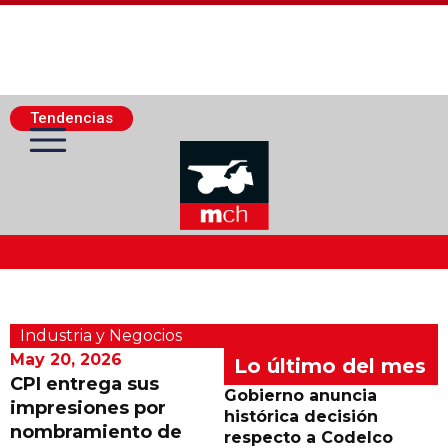
Tendencias
Actualidad Minera
Industria y Negocios
Minería Superficie
May 20, 2026
Lo último del mes
CPI entrega sus
Gobierno anuncia
impresiones por
Minerí­a Subterránea
histórica decisión
nombramiento de
respecto a Codelco