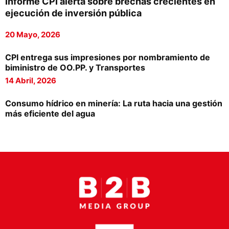
Informe CPI alerta sobre brechas crecientes en
Proveedores
ejecución de inversión pública
Canal Digital
20 Mayo, 2026
Columnas de Opinión
CPI entrega sus impresiones por nombramiento de
biministro de OO.PP. y Transportes
Designaciones
14 Abril, 2026
Calendario de Eventos
Consumo hídrico en minería: La ruta hacia una gestión
Revistas Digital
más eficiente del agua
Siguenos