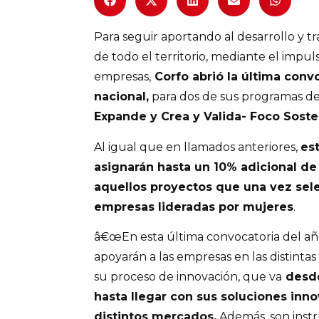
Para seguir aportando al desarrollo y 
de todo el territorio, mediante el impuls
empresas,
Corfo abrió la última convo
nacional,
para dos de sus programas de
Expande y Crea y Valida- Foco Soste
Al igual que en llamados anteriores,
es
asignarán hasta un 10% adicional de
aquellos proyectos que una vez sel
empresas lideradas por mujeres
.
â€œEn esta última convocatoria del 
apoyarán a las empresas en las distinta
su proceso de innovación, que va
desde
hasta llegar con sus soluciones inn
distintos mercados.
Además, son inst