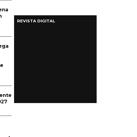
aena
n
REVISTA DIGITAL
ega
te
dente
027