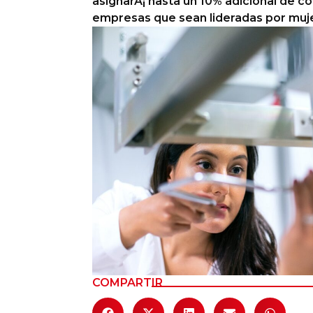
asignarÃ¡ hasta un 10% adicional de c
empresas que sean lideradas por muj
Columnas de Opinión
Designaciones
Calendario de Eventos
Revistas Digital
Siguenos
COMPARTIR