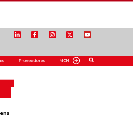
es
Proveedores
MCH
aena