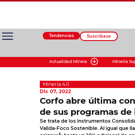
Tendencias
Suscríbase
Actualidad Minera
Minería Su
Actualidad Minera
Minería Superficie
Minerí­a 4.0
Dic 07, 2022
Corfo abre última co
Minerí­a Subterránea
de sus programas de 
Se trata de los instrumentos Consolid
Proveedores
Valida-Foco Sostenible. Al igual que l
Canal Digital