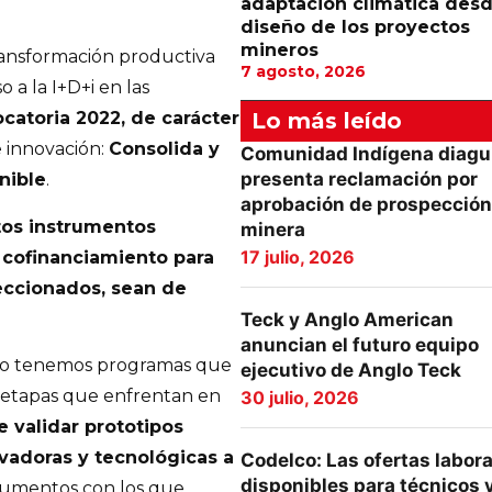
adaptación climática desd
diseño de los proyectos
mineros
transformación productiva
7 agosto, 2026
o a la I+D+i en las
Lo más leído
catoria 2022, de carácter
 innovación:
Consolida y
Comunidad Indígena diagu
presenta reclamación por
nible
.
aprobación de prospección
tos instrumentos
minera
17 julio, 2026
 cofinanciamiento para
eccionados, sean de
Teck y Anglo American
anuncian el futuro equipo
año tenemos programas que
ejecutivo de Anglo Teck
s etapas que enfrentan en
30 julio, 2026
 validar prototipos
ovadoras y tecnológicas a
Codelco: Las ofertas labor
disponibles para técnicos 
rumentos con los que