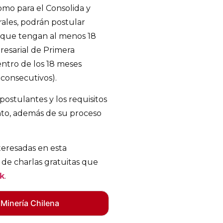
omo para el Consolida y
ales, podrán postular
e que tengan al menos 18
esarial de Primera
entro de los 18 meses
 consecutivos).
postulantes y los requisitos
nto, además de su proceso
teresadas en esta
 de charlas gratuitas que
nk
.
 Minería Chilena