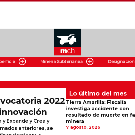
perficie
Minería Subterránea
Designacion
Lo último del mes
nvocatoria 2022
Tierra Amarilla: Fiscalía
investiga accidente con
innovación
resultado de muerte en f
a y Expande y Crea y
minera
7 agosto, 2026
lamados anteriores, se