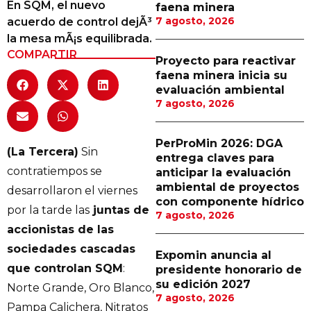
En SQM, el nuevo
faena minera
Proveedores
7 agosto, 2026
acuerdo de control dejÃ³
la mesa mÃ¡s equilibrada.
Canal Digital
COMPARTIR
Proyecto para reactivar
Columnas de Opinión
faena minera inicia su
evaluación ambiental
Designaciones
7 agosto, 2026
Calendario de Eventos
PerProMin 2026: DGA
(La Tercera)
Sin
Revistas Digital
entrega claves para
contratiempos se
anticipar la evaluación
Siguenos
ambiental de proyectos
desarrollaron el viernes
con componente hídrico
por la tarde las
juntas de
7 agosto, 2026
accionistas de las
sociedades cascadas
Expomin anuncia al
que controlan SQM
:
presidente honorario de
su edición 2027
Norte Grande, Oro Blanco,
7 agosto, 2026
Pampa Calichera, Nitratos