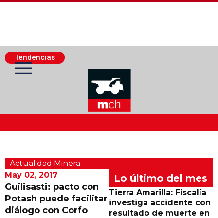
Tendencias
Actualidad Minera
Actualidad Minera
Minería Superficie
May 02, 2017
Lo último del mes
Guilisasti: pacto con
Tierra Amarilla: Fiscalía
Potash puede facilitar
Minerí­a Subterránea
investiga accidente con
diálogo con Corfo
resultado de muerte en