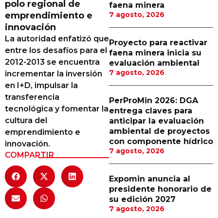
polo regional de
faena minera
Proveedores
emprendimiento e
7 agosto, 2026
innovación
Canal Digital
La autoridad enfatizó que
Proyecto para reactivar
Columnas de Opinión
entre los desafíos para el
faena minera inicia su
2012-2013 se encuentra
evaluación ambiental
Designaciones
7 agosto, 2026
incrementar la inversión
en I+D, impulsar la
Calendario de Eventos
transferencia
PerProMin 2026: DGA
Revistas Digital
tecnológica y fomentar la
entrega claves para
cultura del
anticipar la evaluación
Siguenos
ambiental de proyectos
emprendimiento e
con componente hídrico
innovación.
7 agosto, 2026
COMPARTIR
Expomin anuncia al
presidente honorario de
su edición 2027
7 agosto, 2026