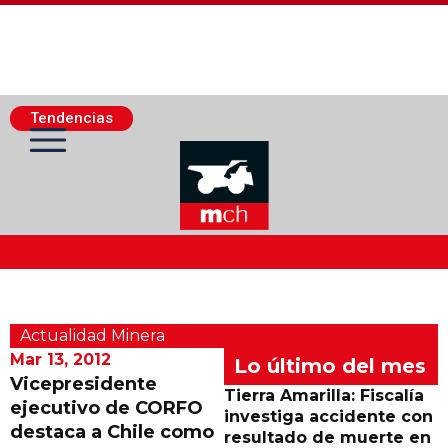
Tendencias
Actualidad Minera
Actualidad Minera
Minería Superficie
Mar 13, 2012
Lo último del mes
Vicepresidente
Tierra Amarilla: Fiscalía
ejecutivo de CORFO
Minerí­a Subterránea
investiga accidente con
destaca a Chile como
resultado de muerte en