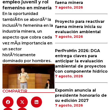
empleo juvenil y rol
faena minera
Proveedores
femenino en minería
7 agosto, 2026
En la oportunidad
Canal Digital
tambiÃ©n se abordÃ³ la
Proyecto para reactivar
Columnas de Opinión
inclusiÃ³n femenina en la
faena minera inicia su
industria minera, un
evaluación ambiental
Designaciones
7 agosto, 2026
aspecto que cobra cada
vez mÃ¡s importancia en
Calendario de Eventos
un sector
PerProMin 2026: DGA
Revistas Digital
histÃ³ricamente
entrega claves para
dominado por hombres.
anticipar la evaluación
Siguenos
ambiental de proyectos
con componente hídrico
7 agosto, 2026
Expomin anuncia al
COMPARTIR
presidente honorario de
su edición 2027
7 agosto, 2026