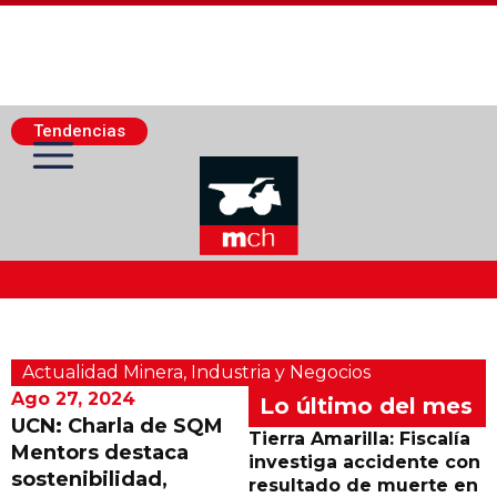
Tendencias
Actualidad Minera
Actualidad Minera
,
Industria y Negocios
Minería Superficie
Ago 27, 2024
Lo último del mes
UCN: Charla de SQM
Tierra Amarilla: Fiscalía
Mentors destaca
Minerí­a Subterránea
investiga accidente con
sostenibilidad,
resultado de muerte en