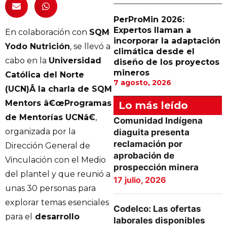
PerProMin 2026:
Expertos llaman a
En colaboración con
SQM
incorporar la adaptación
Yodo Nutrición
, se llevó a
climática desde el
cabo en la
Universidad
diseño de los proyectos
mineros
Católica del Norte
7 agosto, 2026
(UCN)Â la charla de SQM
Mentors â€œProgramas
Lo más leído
de Mentorías UCNâ€
,
Comunidad Indígena
organizada por la
diaguita presenta
reclamación por
Dirección General de
aprobación de
Vinculación con el Medio
prospección minera
del plantel y que reunió a
17 julio, 2026
unas 30 personas para
explorar temas esenciales
Codelco: Las ofertas
para el
desarrollo
laborales disponibles