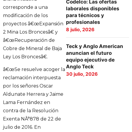
Codelco: Las ofertas
corresponde a una
laborales disponibles
para técnicos y
modificación de los
profesionales
proyectos â€œExpansión
8 julio, 2026
2 Mina Los Broncesâ€ y
â€œRecuperación de
Teck y Anglo American
Cobre de Mineral de Baja
anuncian el futuro
Ley Los Broncesâ€.
equipo ejecutivo de
Anglo Teck
â€œSe resuelve acoger la
30 julio, 2026
reclamación interpuesta
por los señores Oscar
Aldunate Herrera y Jaime
Lama Fernández en
contra de la Resolución
Exenta NÂ°878 de 22 de
julio de 2016. En