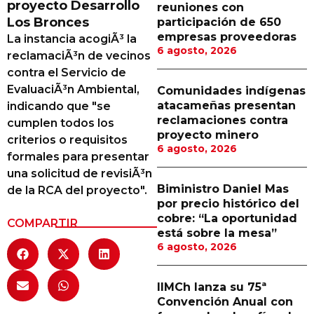
proyecto Desarrollo
reuniones con
Proveedores
Los Bronces
participación de 650
empresas proveedoras
La instancia acogiÃ³ la
Canal Digital
6 agosto, 2026
reclamaciÃ³n de vecinos
Columnas de Opinión
contra el Servicio de
EvaluaciÃ³n Ambiental,
Comunidades indígenas
Designaciones
atacameñas presentan
indicando que "se
reclamaciones contra
cumplen todos los
Calendario de Eventos
proyecto minero
criterios o requisitos
6 agosto, 2026
Revistas Digital
formales para presentar
una solicitud de revisiÃ³n
Siguenos
Biministro Daniel Mas
de la RCA del proyecto".
por precio histórico del
cobre: “La oportunidad
COMPARTIR
está sobre la mesa”
6 agosto, 2026
IIMCh lanza su 75ª
Convención Anual con