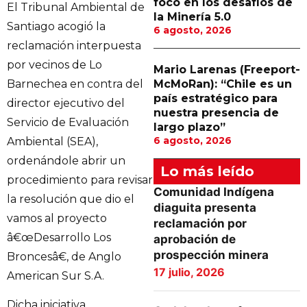
foco en los desafíos de
El Tribunal Ambiental de
la Minería 5.0
Santiago acogió la
6 agosto, 2026
reclamación interpuesta
por vecinos de Lo
Mario Larenas (Freeport-
Barnechea en contra del
McMoRan): “Chile es un
país estratégico para
director ejecutivo del
nuestra presencia de
Servicio de Evaluación
largo plazo”
6 agosto, 2026
Ambiental (SEA),
ordenándole abrir un
Lo más leído
procedimiento para revisar
Comunidad Indígena
la resolución que dio el
diaguita presenta
vamos al proyecto
reclamación por
â€œDesarrollo Los
aprobación de
prospección minera
Broncesâ€, de Anglo
17 julio, 2026
American Sur S.A.
Dicha iniciativa