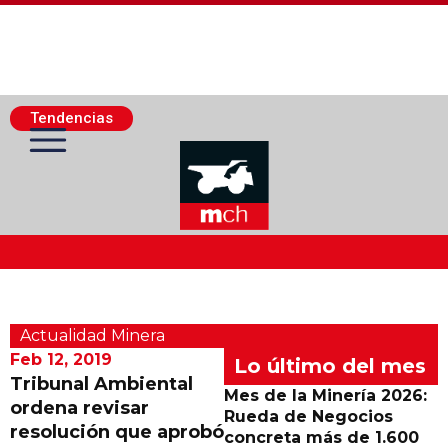
Tendencias
Actualidad Minera
Actualidad Minera
Minería Superficie
Feb 12, 2019
Lo último del mes
Tribunal Ambiental
Mes de la Minería 2026:
ordena revisar
Minerí­a Subterránea
Rueda de Negocios
resolución que aprobó
concreta más de 1.600