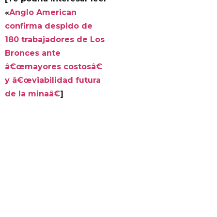
«
Anglo American
confirma despido de
180 trabajadores de Los
Bronces ante
â€œmayores costosâ€
y â€œviabilidad futura
de la minaâ€
]