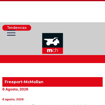
Tendencias
Actualidad Minera
Minería Superficie
Freeport-McMoRan
6 Agosto, 2026
Minerí­a Subterránea
6 agosto, 2026