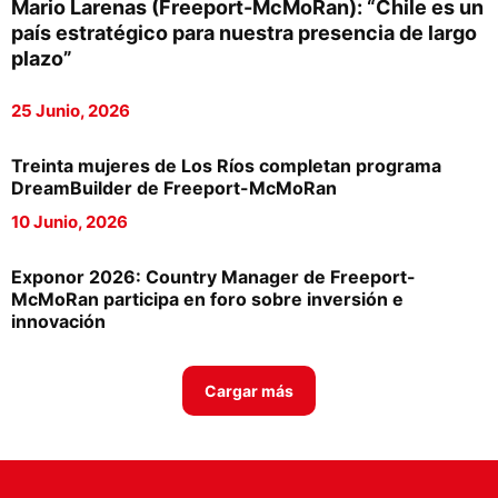
Mario Larenas (Freeport-McMoRan): “Chile es un
Proveedores
país estratégico para nuestra presencia de largo
plazo”
Canal Digital
25 Junio, 2026
Columnas de Opinión
Designaciones
Treinta mujeres de Los Ríos completan programa
DreamBuilder de Freeport-McMoRan
Calendario de Eventos
10 Junio, 2026
Revistas Digital
Exponor 2026: Country Manager de Freeport-
Siguenos
McMoRan participa en foro sobre inversión e
innovación
Cargar más