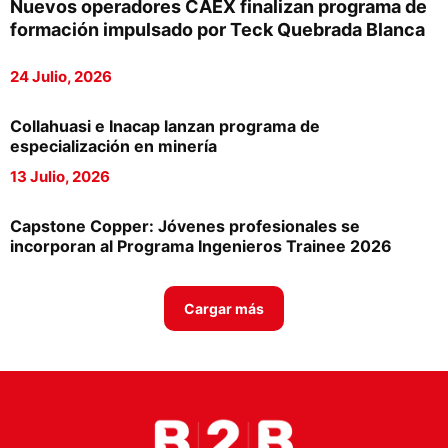
Nuevos operadores CAEX finalizan programa de
Proveedores
formación impulsado por Teck Quebrada Blanca
Canal Digital
24 Julio, 2026
Columnas de Opinión
Collahuasi e Inacap lanzan programa de
Designaciones
especialización en minería
13 Julio, 2026
Calendario de Eventos
Revistas Digital
Capstone Copper: Jóvenes profesionales se
incorporan al Programa Ingenieros Trainee 2026
Siguenos
Cargar más