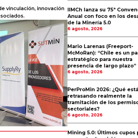
e vinculación, innovación
IIMCh lanza su 75ª Conven
asociados.
Anual con foco en los des
de la Minería 5.0
6 agosto, 2026
Mario Larenas (Freeport-
McMoRan): “Chile es un pa
estratégico para nuestra
presencia de largo plazo”
6 agosto, 2026
PerProMin 2026: ¿Qué est
retrasando realmente la
tramitación de los permis
sectoriales?
6 agosto, 2026
Mining 5.0: Últimos cupos 