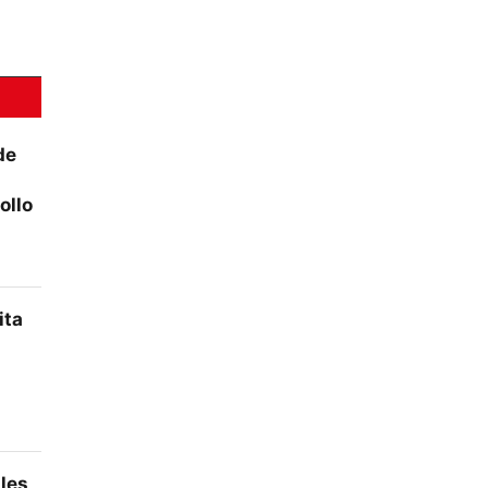
de
ollo
ita
ales