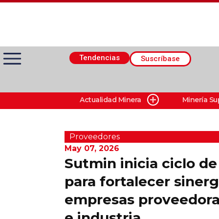
Tendencias
Suscríbase
Actualidad Minera
Minería Su
Actualidad Minera
Minería Superficie
Proveedores
May 07, 2026
Sutmin inicia ciclo de
Minerí­a Subterránea
para fortalecer sinerg
empresas proveedoras
Proveedores
e industria
Canal Digital