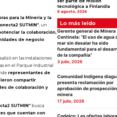
ser parte de misión
tecnológica a Finlandia
6 agosto, 2026
as para la Minería y la
Lo más leído
onecta2 SUTMIN”
, un
Gerente general de Minera
otenciar la colaboración,
Centinela: “El uso de agua 
unidades de negocio
mar sin desalar ha sido
fundamental para el desarr
de la compañía”
ealizó en las instalaciones
3 julio, 2026
as en el Parque Industrial
onde
representantes de
Comunidad Indígena diagu
ieron compartir
presenta reclamación por
des de colaboración y
aprobación de prospección
minera
17 julio, 2026
cta2 SUTMIN”
busca
res que cuentan con
Codelco: Las ofertas labor