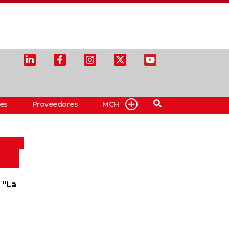
es
Proveedores
MCH
 “La