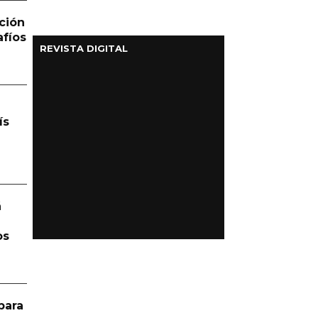
ción
afíos
REVISTA DIGITAL
ís
á
os
para