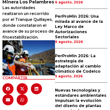
Minera Los Pelambres
6 agosto, 2026
Proveedores
Las autoridades
realizaron un recorrido
Canal Digital
PerProMin 2026: Una
por el Tranque Quillayes,
mirada al avance de la
Columnas de Opinión
donde constataron el
Ley Marco de
avance de su proceso de
Autorizaciones
Designaciones
Sectoriales
fitoestabilización.
6 agosto, 2026
Calendario de Eventos
Revistas Digital
PerProMin 2026: La
estrategia de
Siguenos
adaptación al cambio
climático de Codelco
5 agosto, 2026
COMPARTIR
Nuevas tecnologías y
estándares ambientales
impulsan la evolución
del diseño de plantas