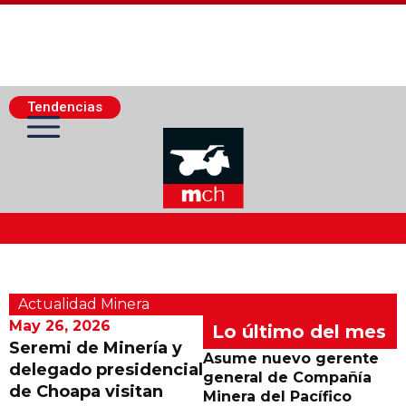
Tendencias
Actualidad Minera
Actualidad Minera
Minería Superficie
May 26, 2026
Lo último del mes
Seremi de Minería y
Asume nuevo gerente
delegado presidencial
Minerí­a Subterránea
general de Compañía
de Choapa visitan
Minera del Pacífico