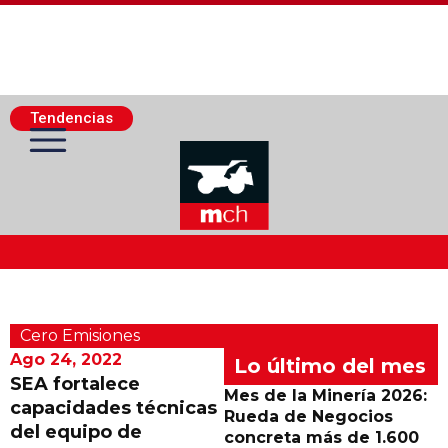
Tendencias
Actualidad Minera
Cero Emisiones
Minería Superficie
Ago 24, 2022
Lo último del mes
SEA fortalece
Mes de la Minería 2026:
capacidades técnicas
Minerí­a Subterránea
Rueda de Negocios
del equipo de
concreta más de 1.600