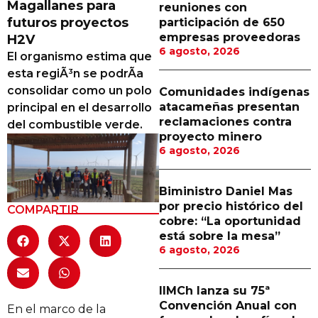
Magallanes para
reuniones con
Proveedores
futuros proyectos
participación de 650
empresas proveedoras
H2V
Canal Digital
6 agosto, 2026
El organismo estima que
Columnas de Opinión
esta regiÃ³n se podrÃ­a
consolidar como un polo
Comunidades indígenas
Designaciones
atacameñas presentan
principal en el desarrollo
reclamaciones contra
del combustible verde.
Calendario de Eventos
proyecto minero
6 agosto, 2026
Revistas Digital
Siguenos
Biministro Daniel Mas
por precio histórico del
COMPARTIR
cobre: “La oportunidad
está sobre la mesa”
6 agosto, 2026
IIMCh lanza su 75ª
Convención Anual con
En el marco de la