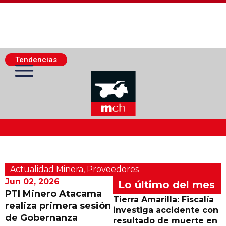
Tendencias
Actualidad Minera
Actualidad Minera
,
Proveedores
Minería Superficie
Jun 02, 2026
Lo último del mes
PTI Minero Atacama
Tierra Amarilla: Fiscalía
realiza primera sesión
Minerí­a Subterránea
investiga accidente con
de Gobernanza
resultado de muerte en