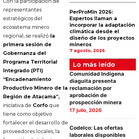
Con la participación de
representantes
PerProMin 2026:
estratégicos del
Expertos llaman a
incorporar la adaptación
ecosistema minero
climática desde el
regional, se realizó
la
diseño de los proyectos
primera sesión de
mineros
7 agosto, 2026
Gobernanza del
Programa Territorial
Lo más leído
Integrado (PTI)
Comunidad Indígena
“Encadenamiento
diaguita presenta
Productivo Minero de la
reclamación por
aprobación de
Región de Atacama”,
prospección minera
iniciativa de
Corfo
que
17 julio, 2026
tiene como objetivo
fortalecer el desarrollo de
Codelco: Las ofertas
proveedores locales, la
laborales disponibles