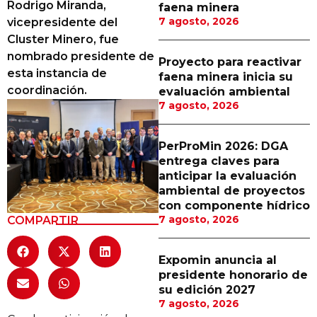
Rodrigo Miranda,
faena minera
Proveedores
7 agosto, 2026
vicepresidente del
Cluster Minero, fue
Canal Digital
nombrado presidente de
Proyecto para reactivar
Columnas de Opinión
esta instancia de
faena minera inicia su
coordinación.
evaluación ambiental
Designaciones
7 agosto, 2026
Calendario de Eventos
PerProMin 2026: DGA
Revistas Digital
entrega claves para
anticipar la evaluación
Siguenos
ambiental de proyectos
con componente hídrico
7 agosto, 2026
COMPARTIR
Expomin anuncia al
presidente honorario de
su edición 2027
7 agosto, 2026