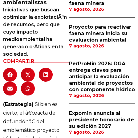
ambientalistas
faena minera
Proveedores
7 agosto, 2026
Iniciativas que buscan
optimizar la explotaciÃ³n
Canal Digital
de recursos, pero que
Proyecto para reactivar
Columnas de Opinión
cuyo impacto
faena minera inicia su
medioambiental ha
evaluación ambiental
Designaciones
7 agosto, 2026
generado crÃ­ticas en la
sociedad.
Calendario de Eventos
COMPARTIR
PerProMin 2026: DGA
Revistas Digital
entrega claves para
anticipar la evaluación
Siguenos
ambiental de proyectos
con componente hídrico
7 agosto, 2026
(Estrategia)
Si bien es
cierto, el â€œacta de
Expomin anuncia al
presidente honorario de
defunciónâ€ del
su edición 2027
emblemático proyecto
7 agosto, 2026