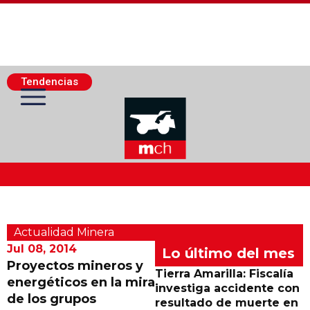
Tendencias
Actualidad Minera
Actualidad Minera
Minería Superficie
Jul 08, 2014
Lo último del mes
Proyectos mineros y
Tierra Amarilla: Fiscalía
energéticos en la mira
Minerí­a Subterránea
investiga accidente con
de los grupos
resultado de muerte en