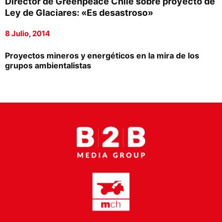
Director de Greenpeace Chile sobre proyecto de
Proveedores
Ley de Glaciares: «Es desastroso»
Canal Digital
8 Julio, 2014
Columnas de Opinión
Proyectos mineros y energéticos en la mira de los
grupos ambientalistas
Designaciones
Calendario de Eventos
Revistas Digital
Siguenos