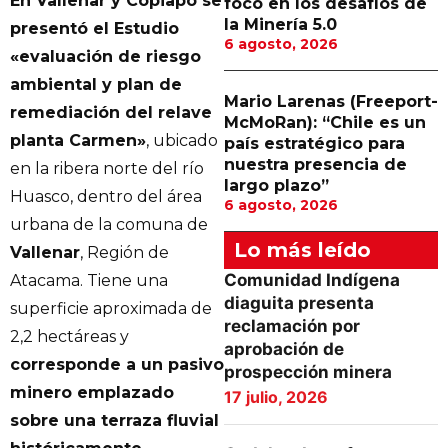
En Vallenar y Copiapó se
foco en los desafíos de
la Minería 5.0
presentó el Estudio
6 agosto, 2026
«evaluación de riesgo
ambiental y plan de
Mario Larenas (Freeport-
remediación del relave
McMoRan): “Chile es un
planta Carmen»
, ubicado
país estratégico para
nuestra presencia de
en la ribera norte del río
largo plazo”
Huasco, dentro del área
6 agosto, 2026
urbana de la comuna de
Lo más leído
Vallenar
, Región de
Comunidad Indígena
Atacama. Tiene una
diaguita presenta
superficie aproximada de
reclamación por
2,2 hectáreas y
aprobación de
corresponde a un pasivo
prospección minera
minero emplazado
17 julio, 2026
sobre una terraza fluvial