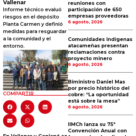
Vallenar
reuniones con
Proveedores
Informe técnico evaluó
participación de 650
empresas proveedoras
riesgos en el depósito
Canal Digital
6 agosto, 2026
Planta Carmen y definió
Columnas de Opinión
medidas para resguardar
a la comunidad y el
Comunidades indígenas
Designaciones
atacameñas presentan
entorno.
reclamaciones contra
Calendario de Eventos
proyecto minero
6 agosto, 2026
Revistas Digital
Siguenos
Biministro Daniel Mas
por precio histórico del
COMPARTIR
cobre: “La oportunidad
está sobre la mesa”
6 agosto, 2026
IIMCh lanza su 75ª
Convención Anual con