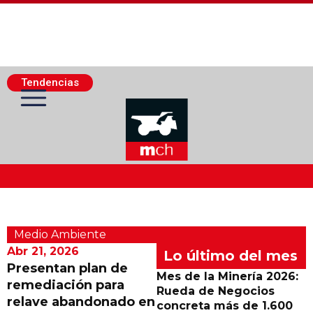
Tendencias
Actualidad Minera
Medio Ambiente
Minería Superficie
Abr 21, 2026
Lo último del mes
Presentan plan de
Mes de la Minería 2026:
remediación para
Minerí­a Subterránea
Rueda de Negocios
relave abandonado en
concreta más de 1.600