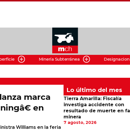
perficie
Minería Subterránea
Designacion
Lo último del mes
 lanza marca
Tierra Amarilla: Fiscalía
investiga accidente con
iningâ€ en
resultado de muerte en f
minera
7 agosto, 2026
istra Williams en la feria