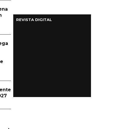
aena
n
REVISTA DIGITAL
ega
te
dente
027