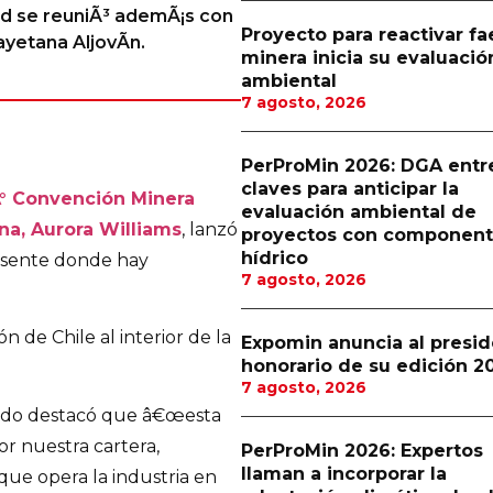
dad se reuniÃ³ ademÃ¡s con
Proyecto para reactivar f
ayetana AljovÃ­n.
minera inicia su evaluació
ambiental
7 agosto, 2026
PerProMin 2026: DGA entr
claves para anticipar la
° Convención Minera
evaluación ambiental de
ena, Aurora Williams
, lanzó
proyectos con componen
hídrico
resente donde hay
7 agosto, 2026
n de Chile al interior de la
Expomin anuncia al presi
honorario de su edición 2
7 agosto, 2026
stado destacó que â€œesta
r nuestra cartera,
PerProMin 2026: Expertos
llaman a incorporar la
 que opera la industria en