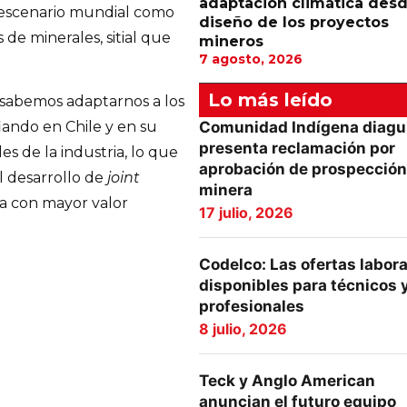
adaptación climática desd
l escenario mundial como
diseño de los proyectos
de minerales, sitial que
mineros
7 agosto, 2026
Lo más leído
sabemos adaptarnos a los
Comunidad Indígena diagu
iando en Chile y en su
presenta reclamación por
es de la industria, lo que
aprobación de prospección
el desarrollo de
joint
minera
ora con mayor valor
17 julio, 2026
Codelco: Las ofertas labor
disponibles para técnicos 
profesionales
8 julio, 2026
Teck y Anglo American
anuncian el futuro equipo