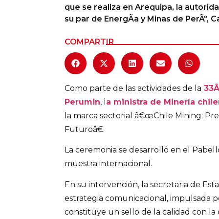
que se realiza en Arequipa, la autori
Columnas de Opinión
su par de EnergÃ­a y Minas de PerÃº, C
Designaciones
COMPARTIR
Calendario de Eventos
Revistas Digital
Como parte de las actividades de la
33Â
Siguenos
Perumin
, l
a ministra de Minería chil
la marca sectorial â€œChile Mining: P
Futuroâ€.
La ceremonia se desarrolló en el Pabelló
muestra internacional.
En su intervención, la secretaria de E
estrategia comunicacional, impulsada po
constituye un sello de la calidad con la