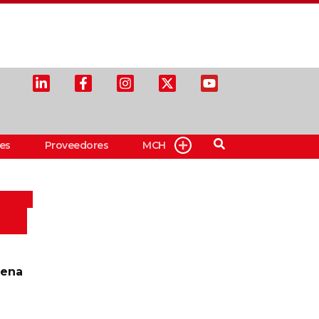
es
Proveedores
MCH
aena