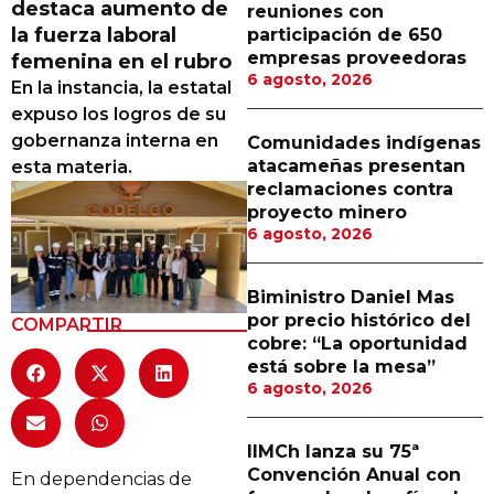
destaca aumento de
reuniones con
Proveedores
la fuerza laboral
participación de 650
empresas proveedoras
femenina en el rubro
Canal Digital
6 agosto, 2026
En la instancia, la estatal
Columnas de Opinión
expuso los logros de su
gobernanza interna en
Comunidades indígenas
Designaciones
atacameñas presentan
esta materia.
reclamaciones contra
Calendario de Eventos
proyecto minero
6 agosto, 2026
Revistas Digital
Siguenos
Biministro Daniel Mas
por precio histórico del
COMPARTIR
cobre: “La oportunidad
está sobre la mesa”
6 agosto, 2026
IIMCh lanza su 75ª
Convención Anual con
En dependencias de