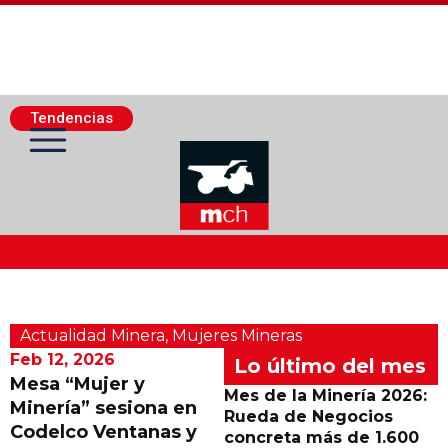
Tendencias
Actualidad Minera
Actualidad Minera
,
Mujeres Mineras
Minería Superficie
Feb 12, 2026
Lo último del mes
Mesa “Mujer y
Mes de la Minería 2026:
Minería” sesiona en
Minerí­a Subterránea
Rueda de Negocios
Codelco Ventanas y
concreta más de 1.600