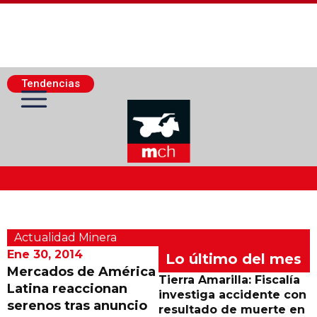
Tendencias
Actualidad Minera
Actualidad Minera
Minería Superficie
Ene 30, 2014
Lo último del mes
Mercados de América
Tierra Amarilla: Fiscalía
Latina reaccionan
Minerí­a Subterránea
investiga accidente con
serenos tras anuncio
resultado de muerte en