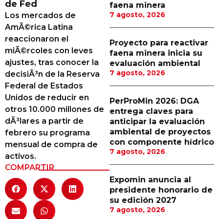
de Fed
faena minera
Proveedores
7 agosto, 2026
Los mercados de
AmÃ©rica Latina
Canal Digital
reaccionaron el
Proyecto para reactivar
Columnas de Opinión
miÃ©rcoles con leves
faena minera inicia su
ajustes, tras conocer la
evaluación ambiental
Designaciones
7 agosto, 2026
decisiÃ³n de la Reserva
Federal de Estados
Calendario de Eventos
Unidos de reducir en
PerProMin 2026: DGA
Revistas Digital
otros 10.000 millones de
entrega claves para
dÃ³lares a partir de
anticipar la evaluación
Siguenos
ambiental de proyectos
febrero su programa
con componente hídrico
mensual de compra de
7 agosto, 2026
activos.
COMPARTIR
Expomin anuncia al
presidente honorario de
su edición 2027
7 agosto, 2026