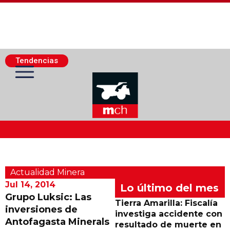
Tendencias
Actualidad Minera
Actualidad Minera
Minería Superficie
Jul 14, 2014
Lo último del mes
Grupo Luksic: Las
Tierra Amarilla: Fiscalía
inversiones de
Minerí­a Subterránea
investiga accidente con
Antofagasta Minerals
resultado de muerte en