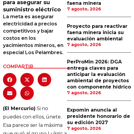
para asegurar su
faena minera
Proveedores
suministro eléctrico
7 agosto, 2026
La meta es asegurar
Canal Digital
electricidad a precios
Proyecto para reactivar
Columnas de Opinión
competitivos y bajar
faena minera inicia su
costos en los
evaluación ambiental
Designaciones
7 agosto, 2026
yacimientos mineros, en
especial Los Pelambres.
Calendario de Eventos
PerProMin 2026: DGA
Revistas Digital
COMPARTIR
entrega claves para
anticipar la evaluación
Siguenos
ambiental de proyectos
con componente hídrico
7 agosto, 2026
(El Mercurio)
Si no
Expomin anuncia al
presidente honorario de
puedes con ellos, únete.
su edición 2027
Esa parece ser la máxima
7 agosto, 2026
que guió al grupo Luksic a