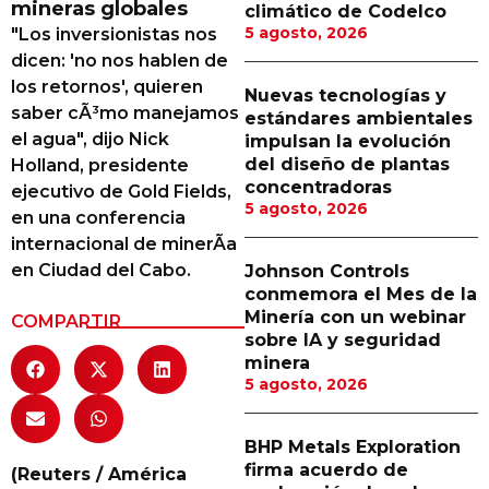
mineras globales
climático de Codelco
Proveedores
5 agosto, 2026
"Los inversionistas nos
dicen: 'no nos hablen de
Canal Digital
los retornos', quieren
Nuevas tecnologías y
Columnas de Opinión
saber cÃ³mo manejamos
estándares ambientales
el agua", dijo Nick
impulsan la evolución
Designaciones
del diseño de plantas
Holland, presidente
concentradoras
ejecutivo de Gold Fields,
Calendario de Eventos
5 agosto, 2026
en una conferencia
Revistas Digital
internacional de minerÃ­a
en Ciudad del Cabo.
Johnson Controls
Siguenos
conmemora el Mes de la
Minería con un webinar
COMPARTIR
sobre IA y seguridad
minera
5 agosto, 2026
BHP Metals Exploration
firma acuerdo de
(Reuters / América