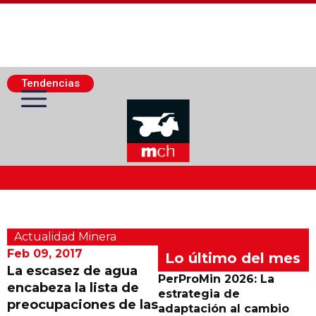
Tendencias
Actualidad Minera
Actualidad Minera
Minería Superficie
Feb 09, 2017
Lo último del mes
La escasez de agua
PerProMin 2026: La
encabeza la lista de
Minerí­a Subterránea
estrategia de
preocupaciones de las
adaptación al cambio