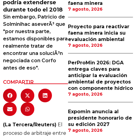
podría extenderse
faena minera
Proveedores
durante todo el 2018
7 agosto, 2026
Sin embargo, Patricio de
Canal Digital
Solminihac aseverÃ³ que
Proyecto para reactivar
Columnas de Opinión
"por nuestra parte,
faena minera inicia su
estamos disponibles para
evaluación ambiental
Designaciones
7 agosto, 2026
realmente tratar de
encontrar una soluciÃ³n
Calendario de Eventos
negociada con Corfo
PerProMin 2026: DGA
Revistas Digital
antes de eso".
entrega claves para
anticipar la evaluación
Siguenos
ambiental de proyectos
COMPARTIR
con componente hídrico
7 agosto, 2026
Expomin anuncia al
presidente honorario de
su edición 2027
(La Tercera/Reuters)
El
7 agosto, 2026
proceso de arbitraje entre