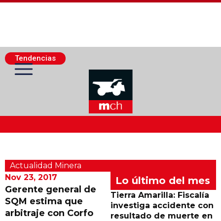
Tendencias
Actualidad Minera
Actualidad Minera
Minería Superficie
Nov 23, 2017
Lo último del mes
Gerente general de
Tierra Amarilla: Fiscalía
SQM estima que
Minerí­a Subterránea
investiga accidente con
arbitraje con Corfo
resultado de muerte en